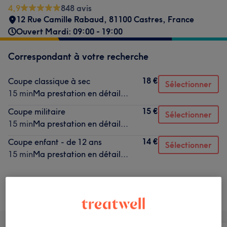
4,9
848 avis
12 Rue Camille Rabaud, 81100 Castres, France
Ouvert Mardi: 09:00 - 19:00
Correspondant à votre recherche
18 €
Coupe classique à sec
Sélectionner
15 min
Ma prestation en détail...
15 €
Coupe militaire
Sélectionner
15 min
Ma prestation en détail...
14 €
Coupe enfant - de 12 ans
Sélectionner
15 min
Ma prestation en détail...
Ce n'est pas ce que vous recherchiez ?
Recherchez dans notre liste de prestations