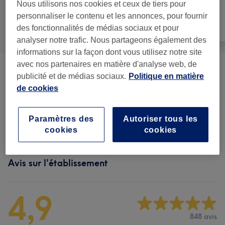
Nous utilisons nos cookies et ceux de tiers pour
personnaliser le contenu et les annonces, pour fournir
Tout
Coiffure
Épilation
des fonctionnalités de médias sociaux et pour
analyser notre trafic. Nous partageons également des
informations sur la façon dont vous utilisez notre site
avec nos partenaires en matière d'analyse web, de
Coupe Homme
(
10
)
à partir de 12 €
publicité et de médias sociaux.
Politique en matière
de cookies
Coupe Et Coiffure
(
4
)
à partir de 11 €
Paramètres des
Autoriser tous les
Barbe
(
2
)
8 €
cookies
cookies
Avis sur l'établissement
4,9
848 avis