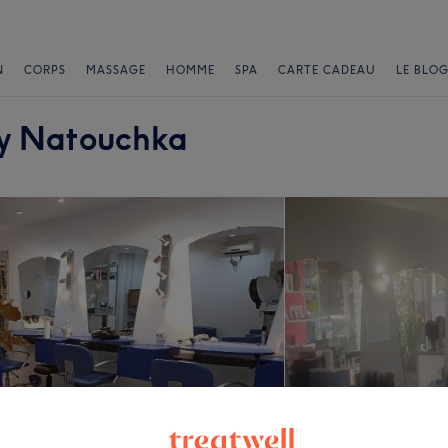
N
CORPS
MASSAGE
HOMME
SPA
CARTE CADEAU
LE BLOG
by Natouchka