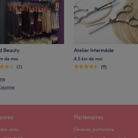
d Beauty
Atelier Intermède
km de moi
4,5 km de moi
(1)
(9)
nne
 Essonne
uvrez
Partenaires
des soins
Devenez partenaire