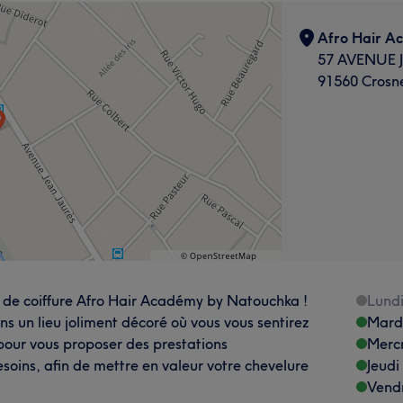
Afro Hair A
57 AVENUE 
91560 Crosn
on de coiffure Afro Hair Académy by Natouchka !
Lund
 un lieu joliment décoré où vous vous sentirez
Mard
 pour vous proposer des prestations
Merc
soins, afin de mettre en valeur votre chevelure
Jeudi
Vend