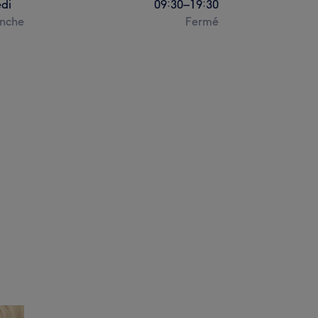
di
09:30
–
19:30
nche
Fermé