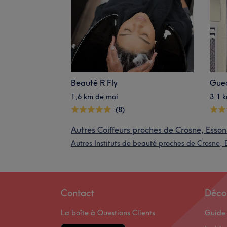
Beauté R Fly
Gue
1,6 km de moi
3,1 
(8)
Autres Coiffeurs proches de Crosne, Esso
Autres Instituts de beauté proches de Crosne,
Contact
Déco
La boîte à Questions Clients
Guide 