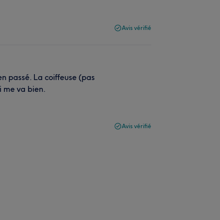
Avis vérifié
en passé. La coiffeuse (pas
i me va bien.
Avis vérifié