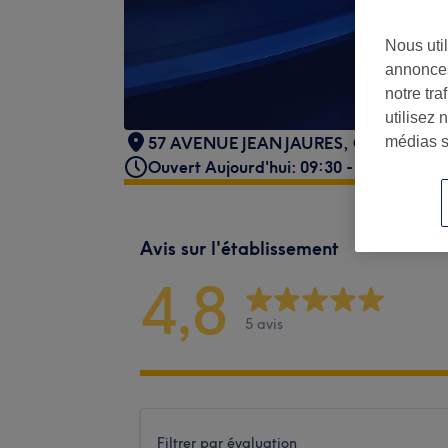
Nous util
annonces
notre tr
utilisez 
57 AVENUE JEAN JAURES
,
Crosne
,
915
médias s
Ouvert Aujourd'hui: 09:30 - 19:30
Avis sur l'établissement
4,8
5 avis
Filtrer par évaluation