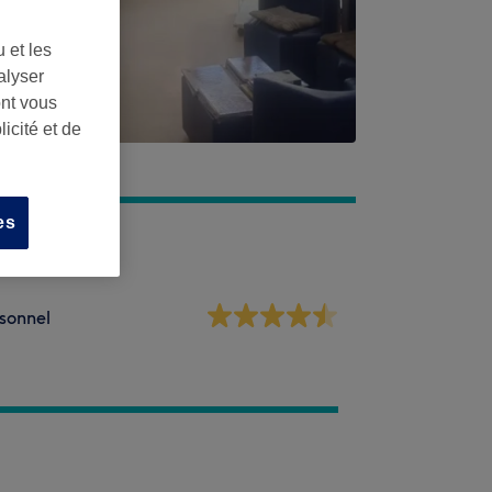
 et les
alyser
ont vous
icité et de
es
sonnel