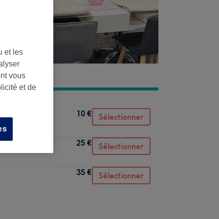
 et les
alyser
ont vous
icité et de
10 €
Sélectionner
es
25 €
Sélectionner
35 €
Sélectionner