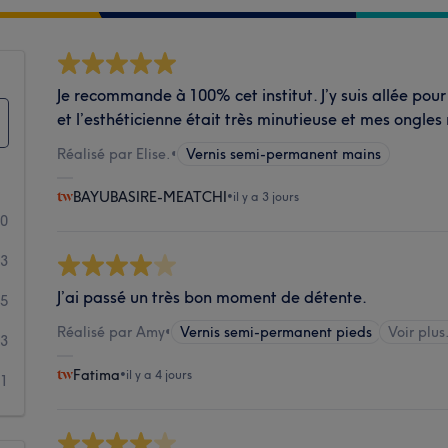
Je recommande à 100% cet institut. J’y suis allée pou
et l’esthéticienne était très minutieuse et mes ongl
Réalisé par Elise.
•
Vernis semi-permanent mains
BAYUBASIRE-MEATCHI
•
il y a 3 jours
30
33
J’ai passé un très bon moment de détente.
5
Réalisé par Amy
•
Vernis semi-permanent pieds
Voir plus
3
Fatima
•
il y a 4 jours
1