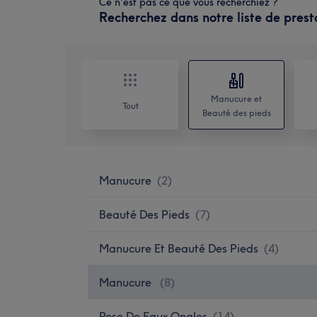
Ce n'est pas ce que vous recherchiez ?
Recherchez dans notre liste de prest
Manucure et
Tout
Beauté des pieds
Manucure
(
2
)
Beauté Des Pieds
(
7
)
Manucure Et Beauté Des Pieds
(
4
)
Manucure
(
8
)
Pose De Faux Ongles
(
14
)