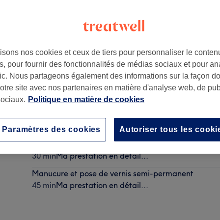
isons nos cookies et ceux de tiers pour personnaliser le contenu
, pour fournir des fonctionnalités de médias sociaux et pour an
afic. Nous partageons également des informations sur la façon d
notre site avec nos partenaires en matière d'analyse web, de publ
ociaux.
Politique en matière de cookies
Dépose de vernis semi-permanent
15 min
Ma prestation en détail...
Paramètres des cookies
Autoriser tous les cooki
Pose de vernis semi-permanent sur les mains
30 min
Ma prestation en détail...
Manucure et pose de vernis semi-permanent
45 min
Ma prestation en détail...