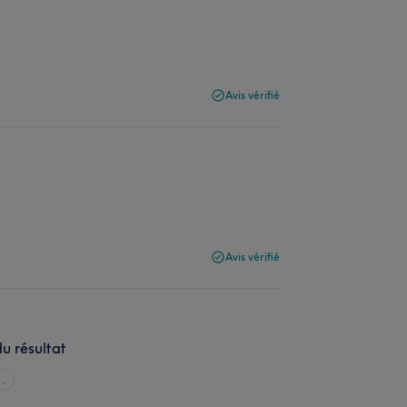
Avis vérifié
Avis vérifié
u résultat
..