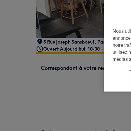
Nous util
annonces
5 Rue Joseph Sansboeuf
,
Paris
,
75008
notre tr
Ouvert Aujourd'hui: 10:00 - 19:30
utilisez 
médias s
Correspondant à votre recherche