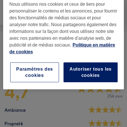
Nous utilisons nos cookies et ceux de tiers pour
personnaliser le contenu et les annonces, pour fournir
Manucure et
Tout
Massage
des fonctionnalités de médias sociaux et pour
Beauté des pieds
analyser notre trafic. Nous partageons également des
informations sur la façon dont vous utilisez notre site
avec nos partenaires en matière d'analyse web, de
Massages
(
14
)
à partir de 45 €
publicité et de médias sociaux.
Politique en matière
de cookies
Avis sur l'établissement
Paramètres des
Autoriser tous les
cookies
cookies
4,7
254 avis
Ambiance
Propreté