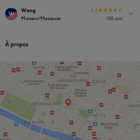
Prestations
Wang
4.5
W
Masseur/Masseuse
105 avis
Massage
Manucure et Beauté des pieds
Prestations
À propos
Massage
Manucure et Beauté des pieds
L'avis de nos clients sur Wang
Expert/e
5