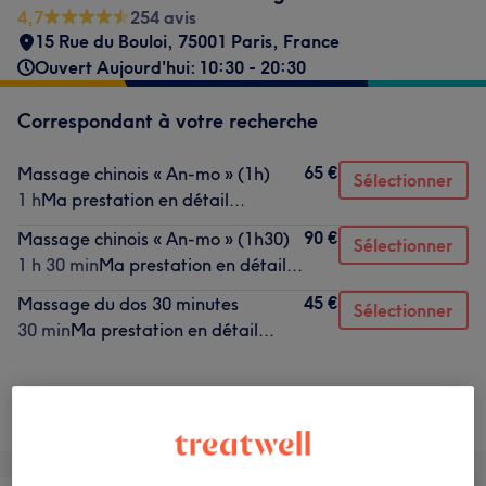
4,7
254 avis
15 Rue du Bouloi, 75001 Paris, France
Ouvert Aujourd'hui: 10:30 - 20:30
Correspondant à votre recherche
65 €
Massage chinois « An-mo » (1h)
Sélectionner
1 h
Ma prestation en détail...
90 €
Massage chinois « An-mo » (1h30)
Sélectionner
1 h 30 min
Ma prestation en détail...
45 €
Massage du dos 30 minutes
Sélectionner
30 min
Ma prestation en détail...
Ce n'est pas ce que vous recherchiez ?
Recherchez dans notre liste de prestations