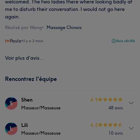
welcomed. The two ladies there where looking badly at
me to disturb their conversation. I would not go here
again.
Réalisé par Wang
•
Massage Chinois
Pavla
•
il y a 3 mois
Avis vérifié
Voir plus d'avis...
Rencontrez l'équipe
Shen
4.9
S
Masseur/Masseuse
48 avis
Prestations
Lili
4.5
L
Masseur/Masseuse
10 avis
Massage
Manucure et Beauté des pieds