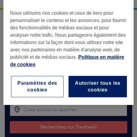
39 B Boulevard de Cimiez
,
Nice
,
06100
Nous utilisons nos cookies et ceux de tiers pour
personnaliser le contenu et les annonces, pour fournir
Désolé, cet établissement n'est
des fonctionnalités de médias sociaux et pour
temporairement pas disponible sur
analyser notre trafic. Nous partageons également des
Treatwell.
informations sur la façon dont vous utilisez notre site
avec nos partenaires en matière d'analyse web, de
Mais découvrez ci-dessous des partenaires
publicité et de médias sociaux.
Politique en matière
similaires qui pourraient vous plaire.
de cookies
Paramètres des
Autoriser tous les
Trouver les meilleurs établissements
cookies
cookies
autour de vous
Recherchez sur Treatwell