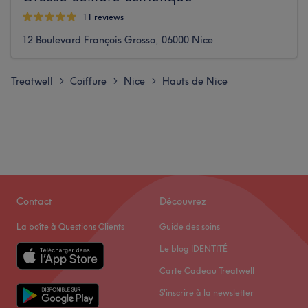
11 reviews
12 Boulevard François Grosso, 06000 Nice
Treatwell
Coiffure
Nice
Hauts de Nice
>
>
>
Contact
Découvrez
La boîte à Questions Clients
Guide des soins
Le blog IDENTITÉ
Carte Cadeau Treatwell
S'inscrire à la newsletter