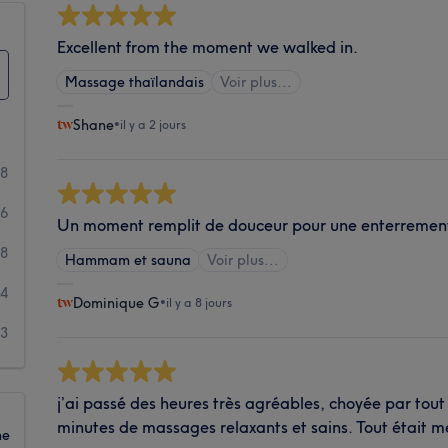
Excellent from the moment we walked in.
Massage thaïlandais
Voir plus...
Shane
•
il y a 2 jours
18
26
Un moment remplit de douceur pour une enterrement d
8
Hammam et sauna
Voir plus...
4
Dominique G
•
il y a 8 jours
3
j’ai passé des heures très agréables, choyée par tout 
minutes de massages relaxants et sains. Tout était m
ne