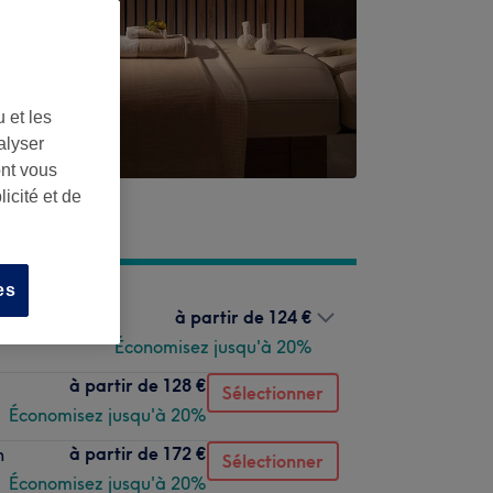
 et les
alyser
ont vous
icité et de
es
à partir de
124 €
Économisez jusqu'à 20%
à partir de
128 €
Sélectionner
Économisez jusqu'à 20%
à partir de
172 €
n
Sélectionner
Économisez jusqu'à 20%