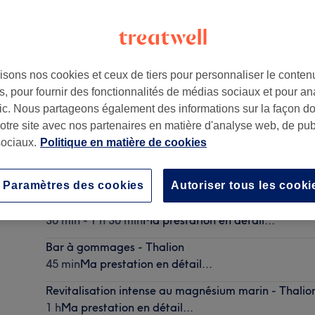
isons nos cookies et ceux de tiers pour personnaliser le contenu
, pour fournir des fonctionnalités de médias sociaux et pour an
afic. Nous partageons également des informations sur la façon d
0
notre site avec nos partenaires en matière d'analyse web, de publ
ociaux.
Politique en matière de cookies
Paramètres des cookies
Autoriser tous les cooki
Massage deep tissue by ELEMIS
30 min - 1 h 30 min
Ma prestation en détail...
Bar à gommages - Thalion
45 min
Ma prestation en détail...
Revitalisation intense au magnésium marin - Thalio
1 h
Ma prestation en détail...