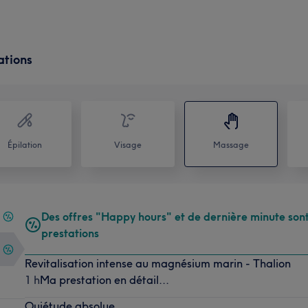
ations
Épilation
Visage
Massage
Des offres "Happy hours" et de dernière minute sont
prestations
Revitalisation intense au magnésium marin - Thalion
1 h
Ma prestation en détail...
Quiétude absolue