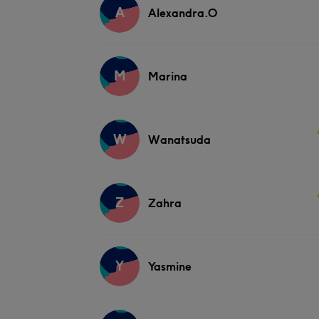
A
Alexandra.O
M
Marina
W
Wanatsuda
Z
Zahra
Y
Yasmine