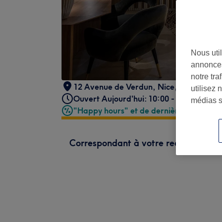
Nous util
annonces
notre tr
12 Avenue de Verdun
,
Nice
,
Nice
,
0600
utilisez 
Ouvert Aujourd'hui: 10:00 - 19:30
médias s
"Happy hours" et de dernière minute
Correspondant à votre recherche