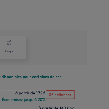
Corps
 disponibles pour certaines de ces
à partir de
172 €
Sélectionner
Économisez jusqu'à 20%
à partir de
140 €