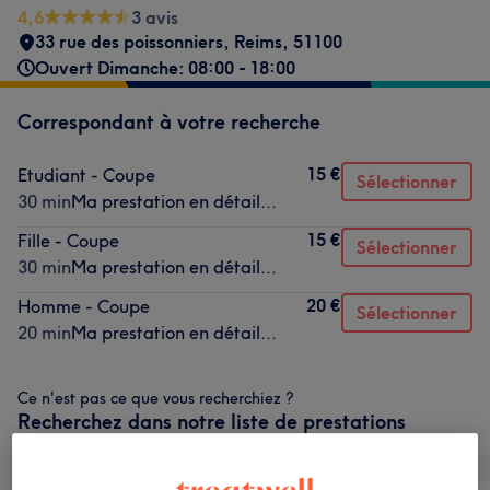
4,6
3 avis
33 rue des poissonniers
,
Reims
,
51100
Ouvert Dimanche: 08:00 - 18:00
Correspondant à votre recherche
15 €
Etudiant - Coupe
Sélectionner
30 min
Ma prestation en détail...
15 €
Fille - Coupe
Sélectionner
30 min
Ma prestation en détail...
20 €
Homme - Coupe
Sélectionner
20 min
Ma prestation en détail...
Ce n'est pas ce que vous recherchiez ?
Recherchez dans notre liste de prestations