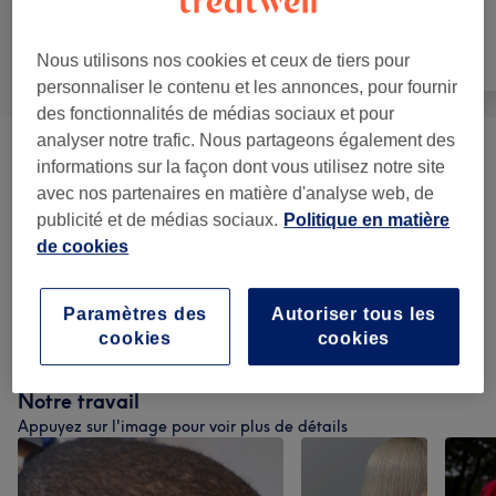
Tout
Coiffure
Épilation
Nous utilisons nos cookies et ceux de tiers pour
personnaliser le contenu et les annonces, pour fournir
des fonctionnalités de médias sociaux et pour
analyser notre trafic. Nous partageons également des
Femme - Coupe De Cheveux Et
informations sur la façon dont vous utilisez notre site
à partir de 20 €
Coiffure
(
5
)
avec nos partenaires en matière d'analyse web, de
publicité et de médias sociaux.
Politique en matière
Homme - Coupe De Cheveux Et
de cookies
à partir de 15 €
Barbier
(
6
)
Paramètres des
Autoriser tous les
Enfant - Coupe De Cheveux Et Coiffure
(
3
)
15 €
cookies
cookies
Notre travail
Appuyez sur l'image pour voir plus de détails