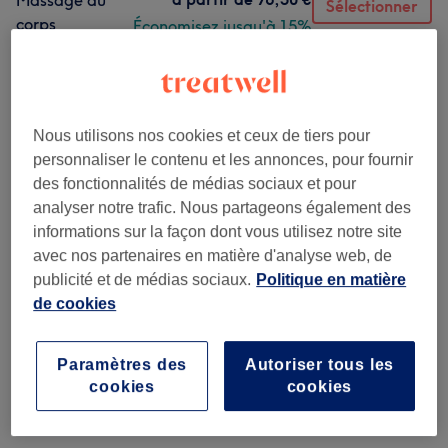
Massage du
Sélectionner
corps
Économisez jusqu'à 15%
1 h 5 min
Ma prestation
en détail...
Nous utilisons nos cookies et ceux de tiers pour
Ce n'est pas ce que vous recherchiez ?
personnaliser le contenu et les annonces, pour fournir
Recherchez dans notre liste de prestations
des fonctionnalités de médias sociaux et pour
analyser notre trafic. Nous partageons également des
informations sur la façon dont vous utilisez notre site
Massage Classique
(
3
)
à partir de 59,50 €
avec nos partenaires en matière d'analyse web, de
publicité et de médias sociaux.
Politique en matière
Réflexologie Et Massage
de cookies
à partir de 76,50 €
Lymphatique
(
1
)
Paramètres des
Autoriser tous les
cookies
cookies
Avis sur l'établissement