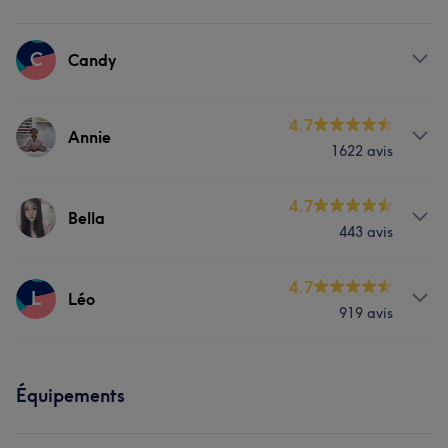
C
Candy
Prestations
4.7
Annie
1622 avis
Massage
Manucure et Beauté des pieds
Prestations
4.7
Bella
443 avis
Massage
Manucure et Beauté des pieds
Prestations
4.7
L
Léo
Portfolio
919 avis
Visage
Massage
Épilation
Prestations
Manucure et Beauté des pieds
Équipements
Massage
Manucure et Beauté des pieds
Portfolio