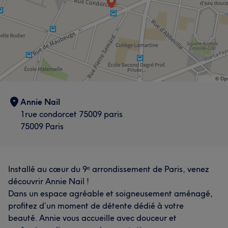
Annie Nail
1rue condorcet 75009 paris
75009 Paris
Installé au cœur du 9ᵉ arrondissement de Paris, venez
découvrir Annie Nail !
Dans un espace agréable et soigneusement aménagé,
L'avis de nos clients sur Annie
profitez d’un moment de détente dédié à votre
beauté. Annie vous accueille avec douceur et
Professionnel/le
37
Efficace
28
Perfectionniste
25