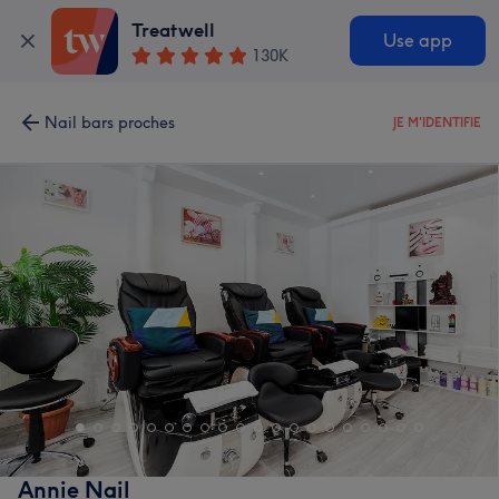
Treatwell
Use app
130K
Nail bars proches
JE M'IDENTIFIE
Annie Nail