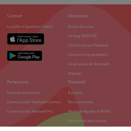
Contact
Découvrez
La boîte à Questions Clients
Guide des soins
Le blog IDENTITÉ
Carte Cadeau Treatwell
S'inscrire à la newsletter
Le glossaire de Treatwell
Sitemap
Partenaires
Treatwell
Devenez partenaire
À propos
Centre d'aide Treatwell Connect
Nous recrutons
Centre d'aide Treatwell Pro
Mentions légales et RGPD
Paramètres des cookies