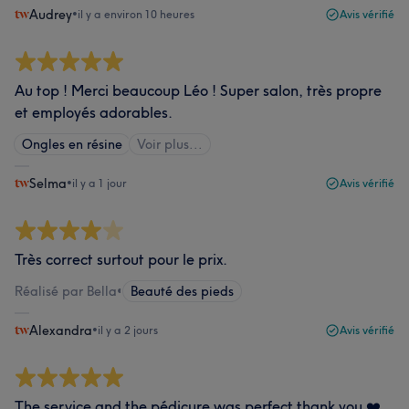
Audrey
•
il y a environ 10 heures
Avis vérifié
Au top ! Merci beaucoup Léo ! Super salon, très propre
et employés adorables.
Ongles en résine
Voir plus...
Selma
•
il y a 1 jour
Avis vérifié
Très correct surtout pour le prix.
Réalisé par Bella
•
Beauté des pieds
Alexandra
•
il y a 2 jours
Avis vérifié
The service and the pédicure was perfect thank you ❤️