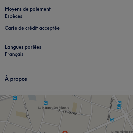
Portfolio
Moyens de paiement
Espèces
Carte de crédit acceptée
Langues parlées
Français
L'avis de nos clients sur Léo
À propos
Efficace
18
Méticuleux/euse
15
Professionnel/le
15
Attentionné/e
14