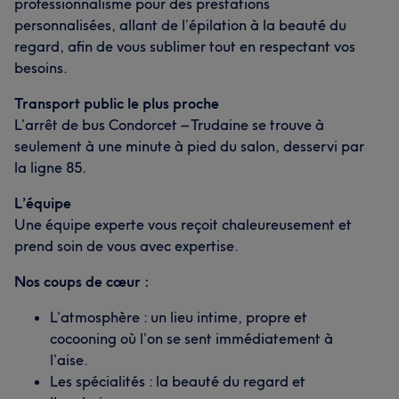
professionnalisme pour des prestations
Méticuleux/euse
21
personnalisées, allant de l’épilation à la beauté du
regard, afin de vous sublimer tout en respectant vos
L'avis de nos clients sur Bella
besoins.
Professionnel/le
8
Sympathique
5
Transport public le plus proche
L’arrêt de bus Condorcet – Trudaine se trouve à
seulement à une minute à pied du salon, desservi par
la ligne 85.
L’équipe
Une équipe experte vous reçoit chaleureusement et
prend soin de vous avec expertise.
Nos coups de cœur :
L’atmosphère : un lieu intime, propre et
cocooning où l’on se sent immédiatement à
l’aise.
Les spécialités : la beauté du regard et