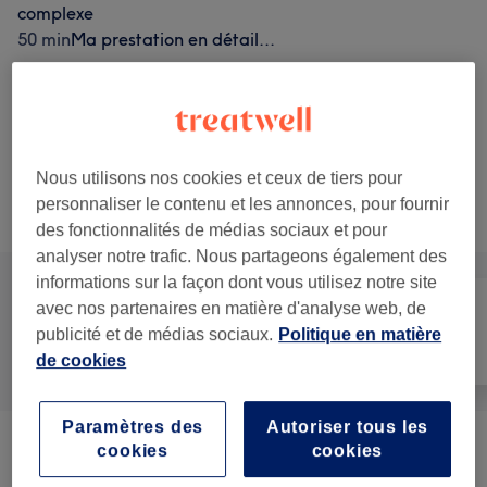
complexe
50 min
Ma prestation en détail...
5 €
Poudre cristal - Extension d'orteil (1
Sélectionner
orteil)
10 min
Ma prestation en détail...
Nous utilisons nos cookies et ceux de tiers pour
Ce n'est pas ce que vous recherchiez ?
personnaliser le contenu et les annonces, pour fournir
Recherchez dans notre liste de prestations
des fonctionnalités de médias sociaux et pour
analyser notre trafic. Nous partageons également des
informations sur la façon dont vous utilisez notre site
avec nos partenaires en matière d'analyse web, de
publicité et de médias sociaux.
Politique en matière
Manucure et
Tout
Épilation
de cookies
Beauté des pieds
Paramètres des
Autoriser tous les
cookies
cookies
Manucure
(
5
)
à partir de 5 €