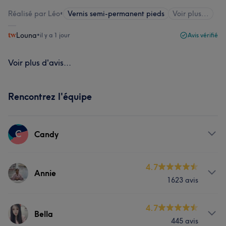
Réalisé par Léo
•
Vernis semi-permanent pieds
Voir plus...
Louna
•
il y a 1 jour
Avis vérifié
Voir plus d'avis...
Rencontrez l'équipe
C
Candy
Prestations
4.7
Annie
1623 avis
Massage
Manucure et Beauté des pieds
Prestations
4.7
Bella
445 avis