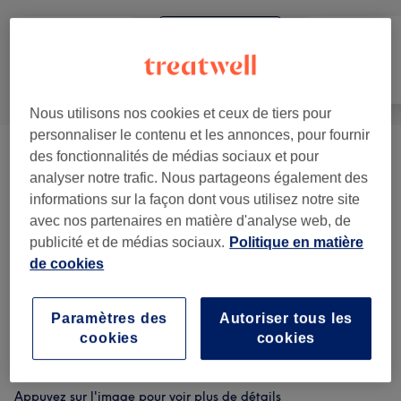
Manucure et
Tout
Épilation
Beauté des pieds
Nous utilisons nos cookies et ceux de tiers pour
personnaliser le contenu et les annonces, pour fournir
des fonctionnalités de médias sociaux et pour
Manucure
(
5
)
à partir de 5 €
analyser notre trafic. Nous partageons également des
informations sur la façon dont vous utilisez notre site
Pose De Faux Ongles
(
9
)
à partir de 5 €
avec nos partenaires en matière d'analyse web, de
publicité et de médias sociaux.
Politique en matière
Beauté Des Pieds
(
3
)
à partir de 20 €
de cookies
Homme Manucure Et Beauté Des
à partir de 15 €
Pieds
(
2
)
Paramètres des
Autoriser tous les
cookies
cookies
Notre travail
Appuyez sur l'image pour voir plus de détails