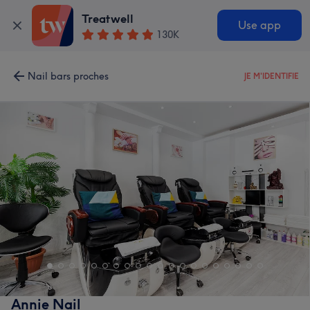
Treatwell
Use app
130K
Nail bars proches
JE M'IDENTIFIE
Annie Nail