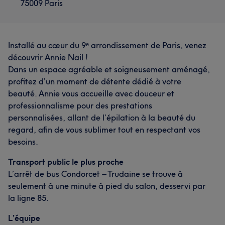
75009 Paris
Installé au cœur du 9ᵉ arrondissement de Paris, venez
découvrir Annie Nail !
Dans un espace agréable et soigneusement aménagé,
L'avis de nos clients sur Annie
profitez d’un moment de détente dédié à votre
beauté. Annie vous accueille avec douceur et
Professionnel/le
37
Efficace
28
Perfectionniste
25
professionnalisme pour des prestations
Méticuleux/euse
21
personnalisées, allant de l’épilation à la beauté du
regard, afin de vous sublimer tout en respectant vos
L'avis de nos clients sur Bella
besoins.
Professionnel/le
8
Sympathique
5
Transport public le plus proche
L’arrêt de bus Condorcet – Trudaine se trouve à
seulement à une minute à pied du salon, desservi par
la ligne 85.
L’équipe