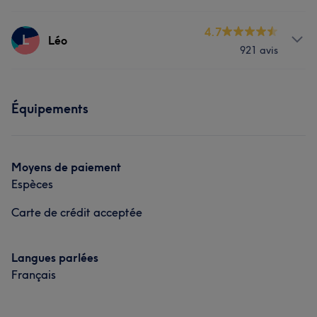
Massage
Manucure et Beauté des pieds
Prestations
4.7
L
Léo
Portfolio
921 avis
Visage
Massage
Épilation
Prestations
Manucure et Beauté des pieds
Équipements
Massage
Manucure et Beauté des pieds
Portfolio
Portfolio
Moyens de paiement
Espèces
Carte de crédit acceptée
Langues parlées
Français