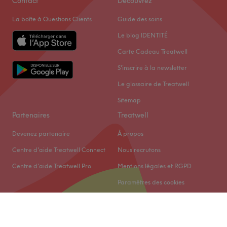
Contact
Découvrez
La boîte à Questions Clients
Guide des soins
Le blog IDENTITÉ
Carte Cadeau Treatwell
S'inscrire à la newsletter
Le glossaire de Treatwell
Sitemap
Partenaires
Treatwell
Devenez partenaire
À propos
Centre d'aide Treatwell Connect
Nous recrutons
Centre d'aide Treatwell Pro
Mentions légales et RGPD
Paramètres des cookies
© 2026 Treatwell Limited