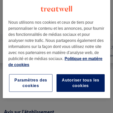
1 h 30 min
Ma prestation en détail...
Ce n'est pas ce que vous recherchiez ?
Nous utilisons nos cookies et ceux de tiers pour
Recherchez dans notre liste de prestations
personnaliser le contenu et les annonces, pour fournir
des fonctionnalités de médias sociaux et pour
analyser notre trafic. Nous partageons également des
informations sur la façon dont vous utilisez notre site
avec nos partenaires en matière d'analyse web, de
Massage
Corps
Fit
publicité et de médias sociaux.
Politique en matière
de cookies
Offre Découverte
(
4
)
à partir de 19 €
Paramètres des
Autoriser tous les
cookies
cookies
Perte De Poids Et Anti-cellulite
(
6
)
à partir de 39 €
Avis sur l'établissement