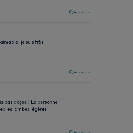
Avis vérifié
aimable, je suis très
Avis vérifié
uis pas déçue ! Le personnel
vec les jambes légères
Avis vérifié