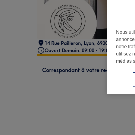
Nous util
annonces
14 Rue Pailleron
,
Lyon
,
69004
notre tr
Ouvert Demain: 09:00 - 19:00
utilisez 
médias s
Correspondant à votre recherche