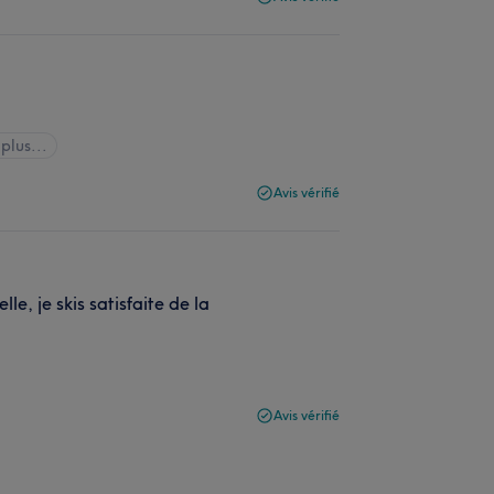
 plus...
Avis vérifié
le, je skis satisfaite de la
Avis vérifié