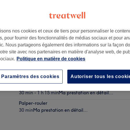
isons nos cookies et ceux de tiers pour personnaliser le contenu
, pour fournir des fonctionnalités de médias sociaux et pour an
afic. Nous partageons également des informations sur la façon d
notre site avec nos partenaires en matière d'analyse web, de publ
ociaux.
Politique en matière de cookies
PROMO MASSAGE ALOHA
30 min
Ma prestation en détail...
Paramètres des cookies
Autoriser tous les cooki
Massage californien
30 min - 1 h 15 min
Ma prestation en détail...
Palper-rouler
30 min
Ma prestation en détail...