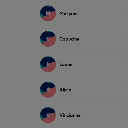
M
Marjane
C
Capucine
L
Loane
A
Alicia
V
Vincianne