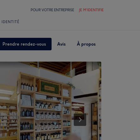
POUR VOTRE ENTREPRISE
JE M'IDENTIFIE
 IDENTITÉ
Prendre rendez-vous
Avis
À propos