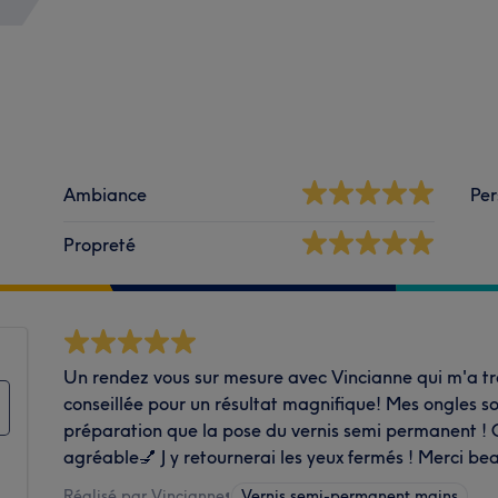
Ambiance
Per
Propreté
Un rendez vous sur mesure avec Vincianne qui m'a trè
conseillée pour un résultat magnifique! Mes ongles so
préparation que la pose du vernis semi permanent !
agréable💅 J y retournerai les yeux fermés ! Merci b
Réalisé par Vincianne
•
Vernis semi-permanent mains