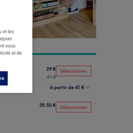
 et les
alyser
ont vous
icité et de
29 €
Sélectionner
41 €
es
à partir de
41 €
39,50 €
Sélectionner