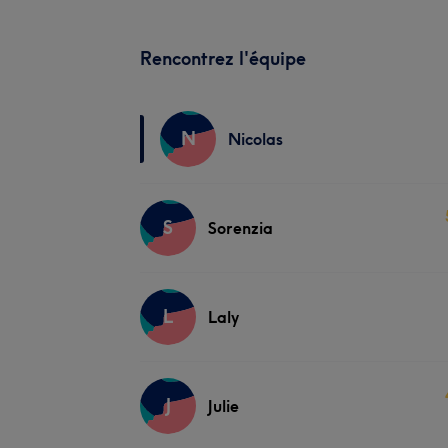
Rencontrez l'équipe
N
Nicolas
S
Sorenzia
L
Laly
J
Julie