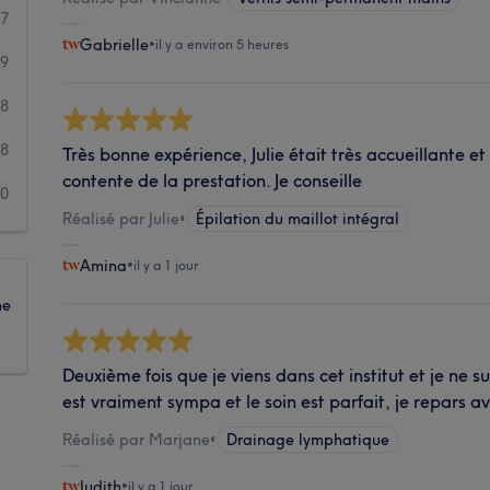
87
Gabrielle
•
il y a environ 5 heures
59
8
8
Très bonne expérience, Julie était très accueillante et 
contente de la prestation. Je conseille
0
Réalisé par Julie
•
Épilation du maillot intégral
Amina
•
il y a 1 jour
ne
Deuxième fois que je viens dans cet institut et je ne s
est vraiment sympa et le soin est parfait, je repars a
Réalisé par Marjane
•
Drainage lymphatique
Judith
•
il y a 1 jour