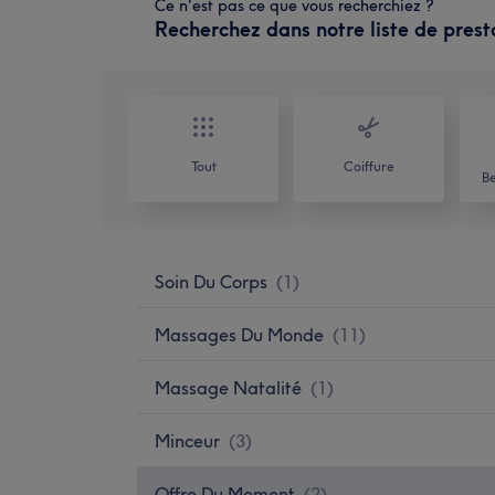
Ce n'est pas ce que vous recherchiez ?
Recherchez dans notre liste de prest
Tout
Coiffure
Be
Soin Du Corps
(
1
)
Massages Du Monde
(
11
)
Massage Natalité
(
1
)
Minceur
(
3
)
Offre Du Moment
(
2
)