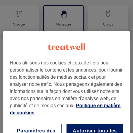
Visage
Massage
Corps
Soin Du Corps
(
1
)
à partir de 41 €
Nous utilisons nos cookies et ceux de tiers pour
Massages Du Monde
(
11
)
à partir de 41 €
personnaliser le contenu et les annonces, pour fournir
des fonctionnalités de médias sociaux et pour
Massage Natalité
(
1
)
67 €
analyser notre trafic. Nous partageons également des
informations sur la façon dont vous utilisez notre site
Minceur
(
3
)
à partir de 20 €
avec nos partenaires en matière d'analyse web, de
publicité et de médias sociaux.
Politique en matière
Offre Du Moment
(
2
)
à partir de 29 €
de cookies
Yoga Du Visage
(
5
)
à partir de 67 €
Paramètres des
Autoriser tous les