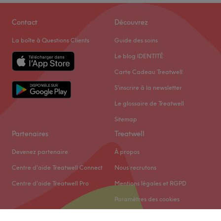
Contact
Découvrez
La boîte à Questions Clients
Guide des soins
Le blog IDENTITÉ
Carte Cadeau Treatwell
S'inscrire à la newsletter
Le glossaire de Treatwell
Sitemap
Partenaires
Treatwell
Devenez partenaire
À propos
Centre d'aide Treatwell Connect
Nous recrutons
Centre d'aide Treatwell Pro
Mentions légales et RGPD
Paramètres des cookies