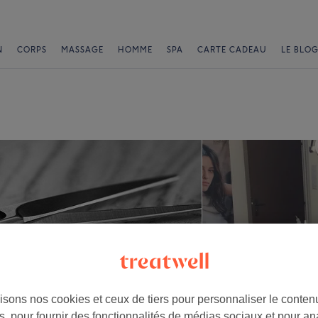
N
CORPS
MASSAGE
HOMME
SPA
CARTE CADEAU
LE BLOG
isons nos cookies et ceux de tiers pour personnaliser le contenu
, pour fournir des fonctionnalités de médias sociaux et pour an