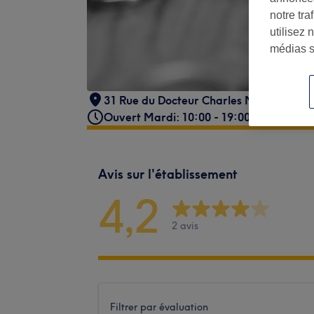
notre tr
utilisez 
médias s
31 Rue du Docteur Charles Nancel Pena
Ouvert Mardi: 10:00 - 19:00
Avis sur l'établissement
4,2
2 avis
Filtrer par évaluation