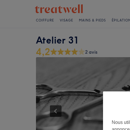
COIFFURE
VISAGE
MAINS & PIEDS
ÉPILATIO
Atelier 31
4,2
2 avis
Nous util
annonces