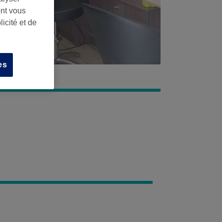
ont vous
icité et de
es