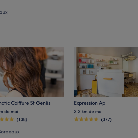
aux
otic Coiffure St Genès
Expression Ap
km de moi
2,2 km de moi
(138)
(377)
 Bordeaux