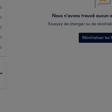
0
Nous n'avons trouvé aucun a
0
Essayez de changer ou de réinitialis
0
Réinitialiser les f
0
0
ne