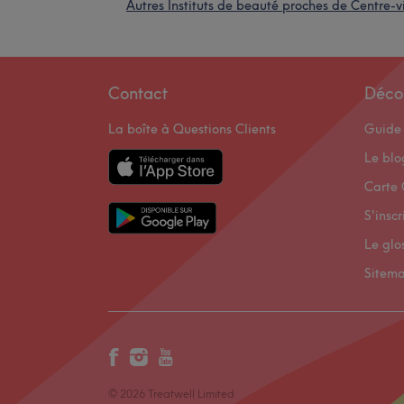
Autres Instituts de beauté proches de Centre-v
Contact
Déco
La boîte à Questions Clients
Guide 
Le bl
Carte 
S'inscr
Le glo
Sitem
© 2026 Treatwell Limited