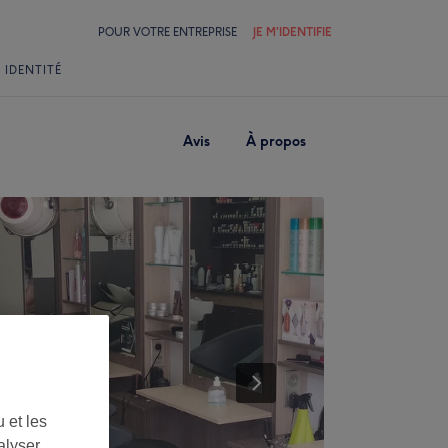
POUR VOTRE ENTREPRISE
JE M'IDENTIFIE
 IDENTITÉ
Avis
À propos
 et les
alyser