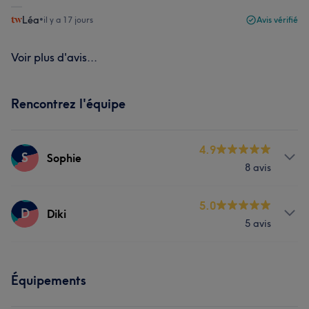
Léa
•
il y a 17 jours
Avis vérifié
Voir plus d'avis...
Rencontrez l'équipe
4.9
S
Sophie
8 avis
Prestations
5.0
D
Diki
5 avis
Visage
Épilation
Prestations
Manucure et Beauté des pieds
Équipements
Manucure et Beauté des pieds