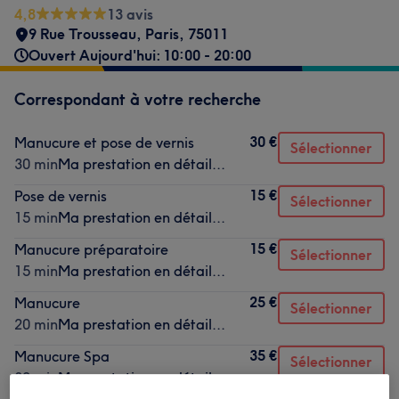
4,8
13 avis
9 Rue Trousseau
,
Paris
,
75011
Ouvert Aujourd'hui: 10:00 - 20:00
Correspondant à votre recherche
30 €
Manucure et pose de vernis
Sélectionner
30 min
Ma prestation en détail...
15 €
Pose de vernis
Sélectionner
15 min
Ma prestation en détail...
15 €
Manucure préparatoire
Sélectionner
15 min
Ma prestation en détail...
25 €
Manucure
Sélectionner
20 min
Ma prestation en détail...
35 €
Manucure Spa
Sélectionner
30 min
Ma prestation en détail...