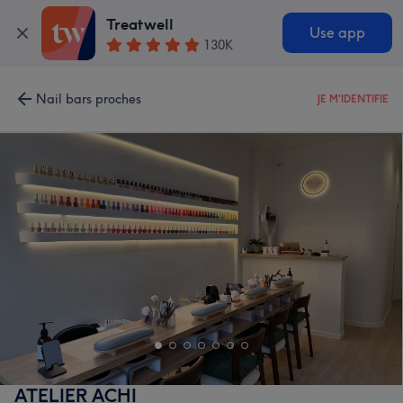
Treatwell
Use app
130K
Nail bars proches
JE M'IDENTIFIE
ATELIER ACHI