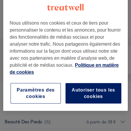
Voir 5 plus de prestations correspondantes...
Nous utilisons nos cookies et ceux de tiers pour
Ce n'est pas ce que vous recherchiez ?
Recherchez dans notre liste de prestations
personnaliser le contenu et les annonces, pour fournir
des fonctionnalités de médias sociaux et pour
analyser notre trafic. Nous partageons également des
informations sur la façon dont vous utilisez notre site
avec nos partenaires en matière d'analyse web, de
Manucure et
Tout
Épilation
publicité et de médias sociaux.
Politique en matière
Beauté des pieds
de cookies
Paramètres des
Autoriser tous les
Manucure
(
13
)
à partir de 10 €
cookies
cookies
Pose De Faux Ongles
(
7
)
à partir de 7 €
Beauté Des Pieds
(
6
)
à partir de 38 €