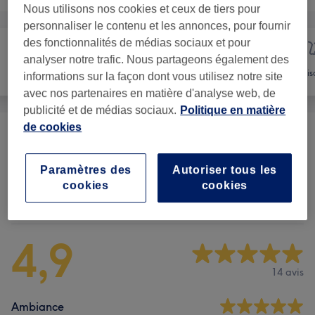
Nous utilisons nos cookies et ceux de tiers pour
personnaliser le contenu et les annonces, pour fournir
des fonctionnalités de médias sociaux et pour
analyser notre trafic. Nous partageons également des
Manucure et
Épilation
Vis
informations sur la façon dont vous utilisez notre site
Beauté des pieds
avec nos partenaires en matière d'analyse web, de
publicité et de médias sociaux.
Politique en matière
de cookies
Femme - Épilation À La Cire
(
7
)
à partir de 10 €
Paramètres des
Autoriser tous les
cookies
cookies
Avis sur l'établissement
4,9
14 avis
Ambiance