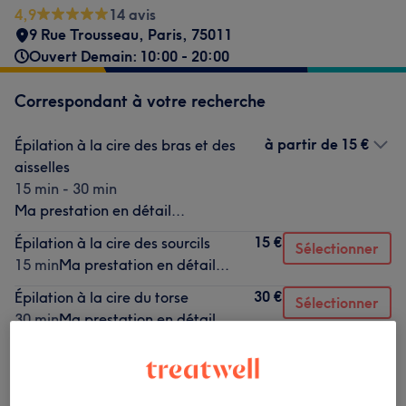
4,9
14 avis
9 Rue Trousseau
,
Paris
,
75011
Ouvert Demain: 10:00 - 20:00
Correspondant à votre recherche
à partir de
15 €
Épilation à la cire des bras et des
aisselles
15 min - 30 min
Ma prestation en détail...
15 €
Épilation à la cire des sourcils
Sélectionner
15 min
Ma prestation en détail...
30 €
Épilation à la cire du torse
Sélectionner
30 min
Ma prestation en détail...
Ce n'est pas ce que vous recherchiez ?
Recherchez dans notre liste de prestations