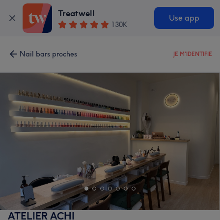
Treatwell
Use app
130K
Nail bars proches
JE M'IDENTIFIE
ATELIER ACHI