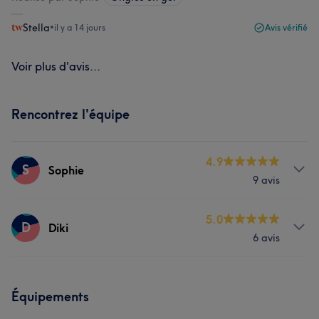
Stella
•
il y a 14 jours
Avis vérifié
Voir plus d'avis...
Rencontrez l'équipe
4.9
S
Sophie
9 avis
Prestations
5.0
D
Diki
6 avis
Visage
Épilation
Prestations
Manucure et Beauté des pieds
Équipements
Manucure et Beauté des pieds