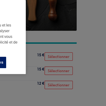
 et les
alyser
ont vous
icité et de
15 €
Sélectionner
es
15 €
Sélectionner
12 €
Sélectionner