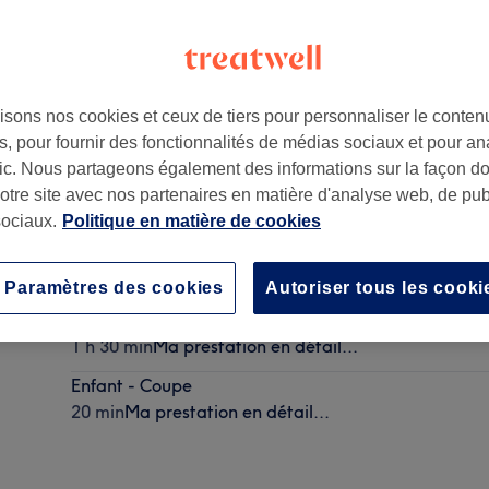
isons nos cookies et ceux de tiers pour personnaliser le contenu
, pour fournir des fonctionnalités de médias sociaux et pour an
afic. Nous partageons également des informations sur la façon d
notre site avec nos partenaires en matière d'analyse web, de publ
ociaux.
Politique en matière de cookies
Homme - Coupe
20 min
Ma prestation en détail...
Paramètres des cookies
Autoriser tous les cooki
Homme - Défrisage
1 h 30 min
Ma prestation en détail...
Enfant - Coupe
20 min
Ma prestation en détail...