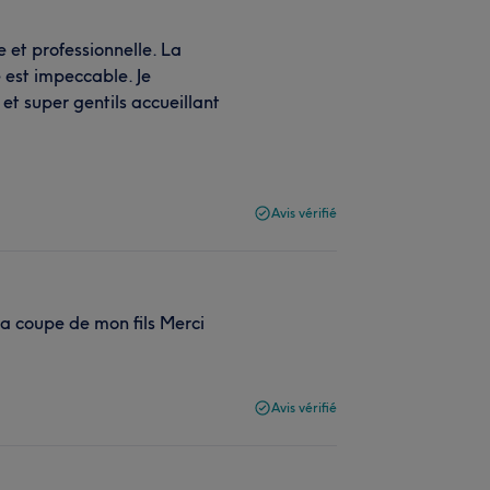
e et professionnelle. La
e est impeccable. Je
t super gentils accueillant
Avis vérifié
 la coupe de mon fils Merci
Avis vérifié