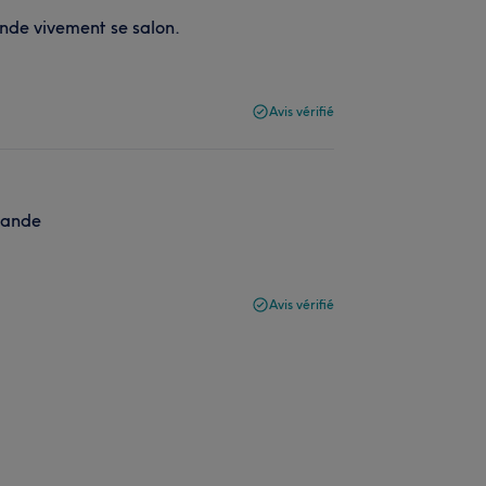
ande vivement se salon.
Avis vérifié
mmande
Avis vérifié