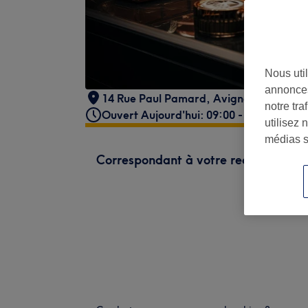
Nous util
annonces
14 Rue Paul Pamard
,
Avignon
,
84000
notre tr
Ouvert Aujourd'hui: 09:00 - 20:00
utilisez 
médias s
Correspondant à votre recherche