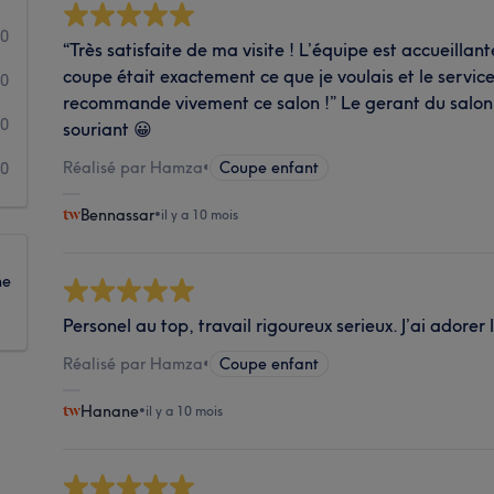
0
“Très satisfaite de ma visite ! L’équipe est accueillant
coupe était exactement ce que je voulais et le servic
0
recommande vivement ce salon !” Le gerant du salon e
0
souriant 😀
Réalisé par Hamza
•
Coupe enfant
0
Bennassar
•
il y a 10 mois
ne
Personel au top, travail rigoureux serieux. J’ai adorer
Réalisé par Hamza
•
Coupe enfant
Hanane
•
il y a 10 mois