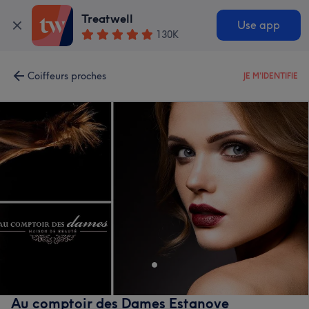
Treatwell
Use app
130K
Coiffeurs proches
JE M'IDENTIFIE
Au comptoir des Dames Estanove