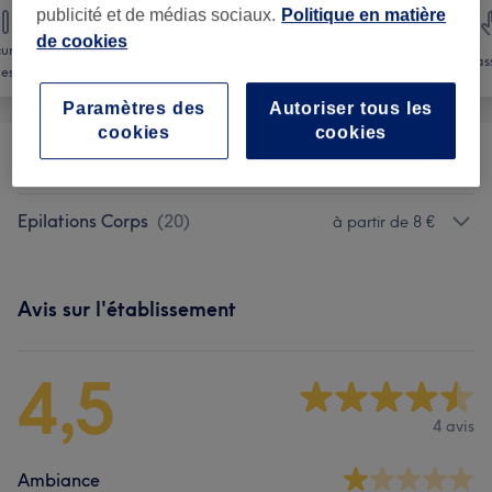
publicité et de médias sociaux.
Politique en matière
de cookies
ure et
Épilation
Visage
Mas
es pieds
Paramètres des
Autoriser tous les
cookies
cookies
Epilations Visage
(
13
)
à partir de 5 €
Epilations Corps
(
20
)
à partir de 8 €
Avis sur l'établissement
4,5
4 avis
Ambiance