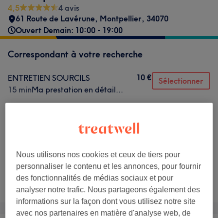
4,5
4 avis
61 Route de Lavérune
,
Montpellier
,
34070
Ouvert Demain: 10:00 - 19:00
Correspondant à votre recherche
10 €
ENTRETIEN SOURCILS
Sélectionner
15 min
Ma prestation en détail...
5 €
MENTON
5 min
Ma prestation en détail...
5 €
DEPOSE SEMI PERMANENT
15 min
Ma prestation en détail...
Nous utilisons nos cookies et ceux de tiers pour
personnaliser le contenu et les annonces, pour fournir
Ce n'est pas ce que vous recherchiez ?
des fonctionnalités de médias sociaux et pour
Recherchez dans notre liste de prestations
analyser notre trafic. Nous partageons également des
informations sur la façon dont vous utilisez notre site
avec nos partenaires en matière d'analyse web, de