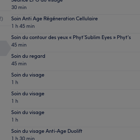
30 min
2
)
Soin Anti Age Régéneration Cellulaire
1 h 45 min
Soin du contour des yeux « Phyt’Sublim Eyes » Phyt's
45 min
Soin du regard
45 min
Soin du visage
1 h
Soin du visage
1 h
Soin du visage
1 h
Soin du visage Anti-Age Duolift
1 h 30 min