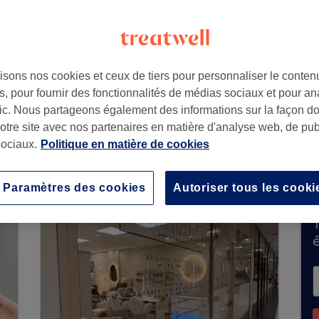
isons nos cookies et ceux de tiers pour personnaliser le contenu
, pour fournir des fonctionnalités de médias sociaux et pour an
afic. Nous partageons également des informations sur la façon d
notre site avec nos partenaires en matière d'analyse web, de publ
de réservations sur Treatwell. Utilisez la barr
ociaux.
Politique en matière de cookies
disponibles dans votre région.
Vous y trouverez 
Paramètres des cookies
Autoriser tous les cooki
T