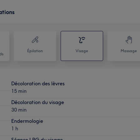
ations
Épilation
Visage
Massage
ds
Décoloration des lèvres
15 min
Décoloration du visage
30 min
Endermologie
1 h
Séance LPG du visage