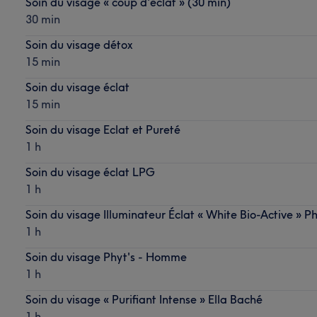
Soin du visage « coup d'éclat » (30 min)
30 min
Soin du visage détox
15 min
Soin du visage éclat
15 min
Soin du visage Eclat et Pureté
1 h
Soin du visage éclat LPG
1 h
Soin du visage Illuminateur Éclat « White Bio-Active » Ph
1 h
Soin du visage Phyt's - Homme
1 h
Soin du visage « Purifiant Intense » Ella Baché
1 h