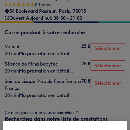
4,8
80 avis
54 Boulevard Pasteur
,
Paris
,
75015
Ouvert Aujourd'hui: 08:30 - 21:00
Correspondant à votre recherche
25 €
Vacufit
Sélectionner
20 min
Ma prestation en détail...
25 €
Séance de Miha Bodytec
Sélectionner
20 min
Ma prestation en détail...
70 €
Soin du visage Miracle Face Renata
Sélectionner
França
30 min
Ma prestation en détail...
Ce n'est pas ce que vous recherchiez ?
Recherchez dans notre liste de prestations