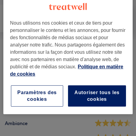
Nous utilisons nos cookies et ceux de tiers pour
Massage
Corps
Fitness
personnaliser le contenu et les annonces, pour fournir
des fonctionnalités de médias sociaux et pour
analyser notre trafic. Nous partageons également des
Perte De Poids Et Anti-cellulite
(
2
)
à partir de 25 €
informations sur la façon dont vous utilisez notre site
avec nos partenaires en matière d'analyse web, de
publicité et de médias sociaux.
Politique en matière
de cookies
Avis sur l'établissement
Paramètres des
Autoriser tous les
4,8
cookies
cookies
80 avis
Ambiance