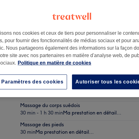
isons nos cookies et ceux de tiers pour personnaliser le contenu
, pour fournir des fonctionnalités de médias sociaux et pour an
0
afic. Nous partageons également des informations sur la façon d
notre site avec nos partenaires en matière d'analyse web, de publ
ociaux.
Politique en matière de cookies
Paramètres des cookies
Autoriser tous les cooki
Massage du corps sur-mesure
30 min - 1 h 30 min
Ma prestation en détail...
Massage du corps suédois
30 min - 1 h 30 min
Ma prestation en détail...
Massage des pieds
30 min
Ma prestation en détail...