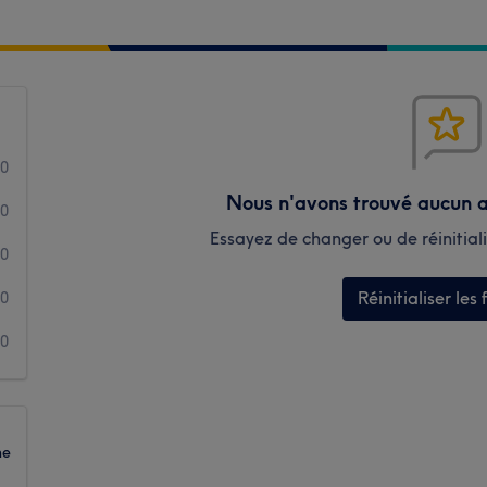
0
Nous n'avons trouvé aucun a
0
Essayez de changer ou de réinitialis
0
Réinitialiser les f
0
0
ne