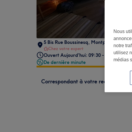
Nous util
annonces
5 Bis Rue Boussinesq
,
Montpellier
,
3407
notre tr
Chez votre expert
utilisez 
Ouvert Aujourd'hui: 09:30 - 18:00
médias s
De dernière minute
Correspondant à votre recherche