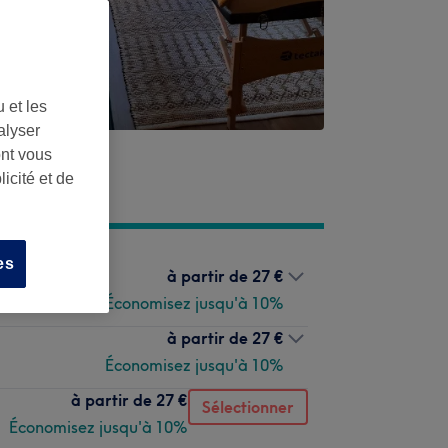
 et les
alyser
ont vous
icité et de
es
à partir de
27 €
Économisez jusqu'à 10%
à partir de
27 €
Économisez jusqu'à 10%
à partir de
27 €
Sélectionner
Économisez jusqu'à 10%