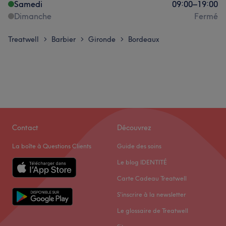
Samedi
09:00
–
19:00
Dimanche
Fermé
Treatwell
Barbier
Gironde
Bordeaux
>
>
>
Contact
Découvrez
La boîte à Questions Clients
Guide des soins
Le blog IDENTITÉ
Carte Cadeau Treatwell
S'inscrire à la newsletter
Le glossaire de Treatwell