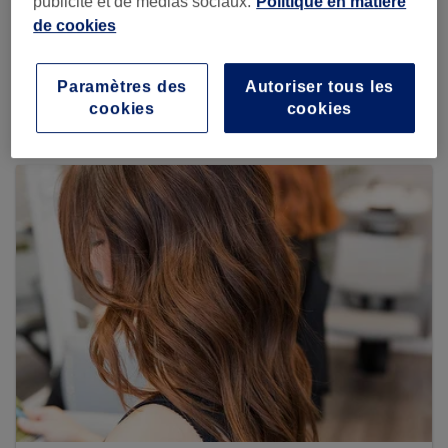
publicité et de médias sociaux.
Politique en matière
de cookies
Paramètres des
Autoriser tous les
Voir plus d'établissements
cookies
cookies