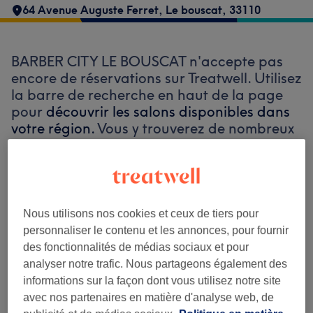
64 Avenue Auguste Ferret
,
Le bouscat
,
33110
BARBER CITY LE BOUSCAT n'accepte pas
encore de réservations sur Treatwell. Utilisez
la barre de recherche en haut de la page
pour
découvrir les salons disponibles dans
votre région.
Vous y trouverez de nombreux
professionnels bien notés prêts à vous
accueillir.
Trouver les meilleurs établissements
Nous utilisons nos cookies et ceux de tiers pour
autour de vous
personnaliser le contenu et les annonces, pour fournir
des fonctionnalités de médias sociaux et pour
analyser notre trafic. Nous partageons également des
informations sur la façon dont vous utilisez notre site
avec nos partenaires en matière d'analyse web, de
Recherchez sur Treatwell