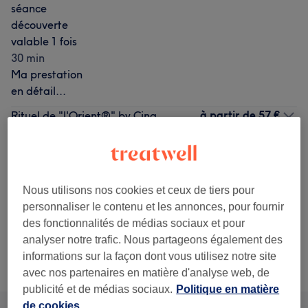
séance
découverte
valable 1 fois
30 min
Ma prestation
en détail...
à partir de
57 €
Rituel de "l'Orient®" by Cinq
Mondes : Gommage,
Économisez jusqu'à 40%
massage du corps ou
hydratation et
enveloppement
Nous utilisons nos cookies et ceux de tiers pour
50 min - 1 h 50 min
personnaliser le contenu et les annonces, pour fournir
Ma prestation en détail...
des fonctionnalités de médias sociaux et pour
analyser notre trafic. Nous partageons également des
Ce n'est pas ce que vous recherchiez ?
informations sur la façon dont vous utilisez notre site
Recherchez dans notre liste de prestations
avec nos partenaires en matière d'analyse web, de
publicité et de médias sociaux.
Politique en matière
de cookies