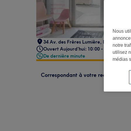
Nous util
annonces
34 Av. des Frères Lumière
,
Lyon
,
69008
notre tr
Ouvert Aujourd'hui: 10:00 - 19:00
utilisez 
De dernière minute
médias s
Correspondant à votre recherche