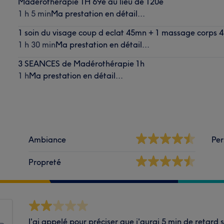
Madérothérapie 1H 69e au lieu de 120e
1 h 5 min
Ma prestation en détail...
1 soin du visage coup d eclat 45mn + 1 massage corps 
1 h 30 min
Ma prestation en détail...
3 SEANCES de Madérothérapie 1h
1 h
Ma prestation en détail...
Ambiance
Per
Propreté
J'ai appelé pour préciser que j'aurai 5 min de retard