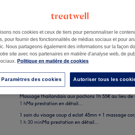
isons nos cookies et ceux de tiers pour personnaliser le contenu
, pour fournir des fonctionnalités de médias sociaux et pour an
afic. Nous partageons également des informations sur la façon d
notre site avec nos partenaires en matière d'analyse web, de publ
ociaux.
Politique en matière de cookies
Madérothérapie 1H 69e au lieu de 120e
Paramètres des cookies
Autoriser tous les cooki
1 h 5 min
Ma prestation en détail...
Massage thaïlandais aux pochons 1h 55€ au lieu de
1 h
Ma prestation en détail...
1 soin du visage coup d eclat 45mn + 1 massage co
1 h 30 min
Ma prestation en détail...