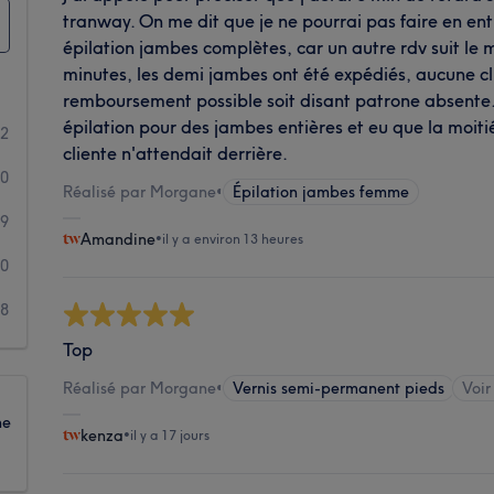
tranway. On me dit que je ne pourrai pas faire en ent
épilation jambes complètes, car un autre rdv suit le 
minutes, les demi jambes ont été expédiés, aucune cl
remboursement possible soit disant patrone absente.
épilation pour des jambes entières et eu que la moiti
72
cliente n'attendait derrière.
80
Réalisé par Morgane
•
Épilation jambes femme
29
Amandine
•
il y a environ 13 heures
20
18
Top
Réalisé par Morgane
•
Vernis semi-permanent pieds
Voir
ne
kenza
•
il y a 17 jours