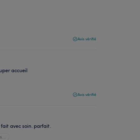
Avis vérifié
uper accueil
Avis vérifié
ait avec soin. parfait.
s...