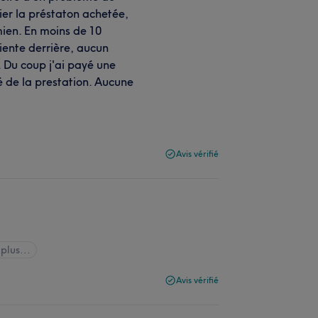
ier la préstaton achetée,
mien. En moins de 10
iente derrière, aucun
 Du coup j'ai payé une
é de la prestation. Aucune
Avis vérifié
 plus...
Avis vérifié