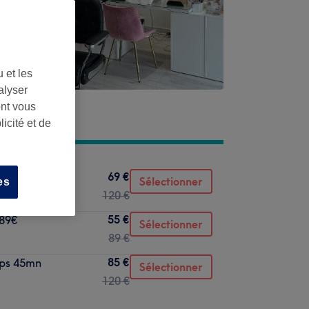
 et les
alyser
ont vous
icité et de
69 €
Sélectionner
es
120 €
55 €
 89€
Sélectionner
89 €
85 €
rps 45mn
Sélectionner
120 €