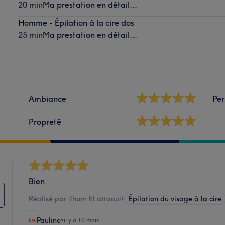
20 min
Ma prestation en détail...
Homme - Épilation à la cire dos
25 min
Ma prestation en détail...
Ambiance
Per
Propreté
Bien
Réalisé par ilham El attaoui
•
Épilation du visage à la cire
Pauline
•
il y a 10 mois