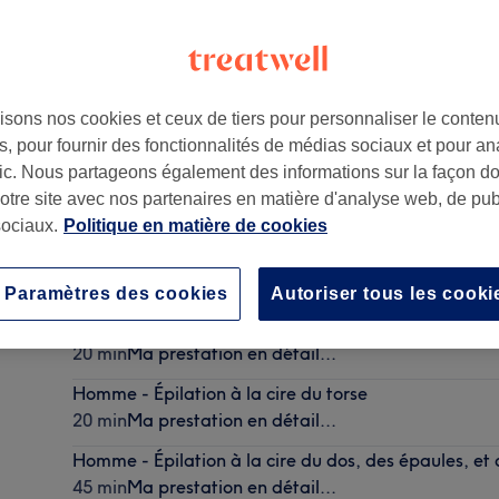
isons nos cookies et ceux de tiers pour personnaliser le contenu
, pour fournir des fonctionnalités de médias sociaux et pour an
00
afic. Nous partageons également des informations sur la façon d
notre site avec nos partenaires en matière d'analyse web, de publ
ociaux.
Politique en matière de cookies
Homme - Épilation à la cire dos
25 min
Ma prestation en détail...
Paramètres des cookies
Autoriser tous les cooki
Homme - Épilation à la cire du nez et oreilles
20 min
Ma prestation en détail...
Homme - Épilation à la cire du torse
20 min
Ma prestation en détail...
Homme - Épilation à la cire du dos, des épaules, et 
45 min
Ma prestation en détail...