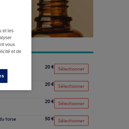
 et les
alyser
ont vous
icité et de
20 €
Sélectionner
es
20 €
Sélectionner
20 €
Sélectionner
50 €
du torse
Sélectionner