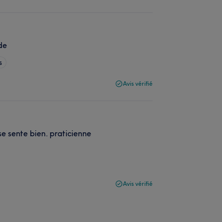
de
s
Avis vérifié
se sente bien. praticienne
Avis vérifié