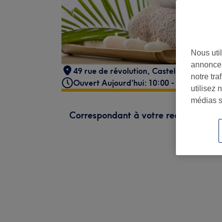
Nous util
annonces
49 rue de révolution
,
Castelsarasin
,
821
notre tr
Ouvert Aujourd'hui: 10:00 - 20:30
utilisez 
médias s
Correspondant à votre recherche