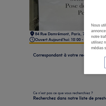
Nous util
annonces
84 Rue Damrémont
,
Paris
,
75018
notre tr
Ouvert Aujourd'hui: 10:00 - 20:00
utilisez 
médias s
Correspondant à votre recherche
Ce n'est pas ce que vous recherchiez ?
Recherchez dans notre liste de prest