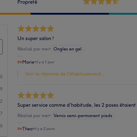
Propreté
Un super salon !
Réalisé par mei
•
Ongles en gel
Marie
•
il y a 1 jour
Voir la réponse de l'établissement...
10
09
32
Super service comme d’habitude, les 2 poses étaient 
17
Réalisé par mei
•
Vernis semi-permanent pieds
26
Thea
•
il y a 2 jours