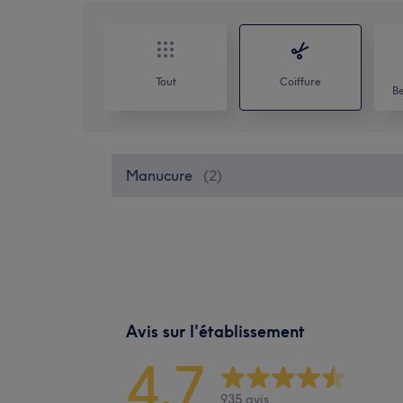
Tout
Coiffure
Be
Manucure
(
2
)
Avis sur l'établissement
4,7
935 avis