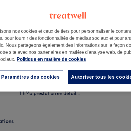
isons nos cookies et ceux de tiers pour personnaliser le contenu
, pour fournir des fonctionnalités de médias sociaux et pour an
afic. Nous partageons également des informations sur la façon d
notre site avec nos partenaires en matière d'analyse web, de publ
ociaux.
Politique en matière de cookies
Dépose de faux ongles+pose de vernis simple
1 h
Ma prestation en détail...
Paramètres des cookies
Autoriser tous les cooki
Dépose de faux ongles+pose de vernis semi-perma
1 h
Ma prestation en détail...
ations