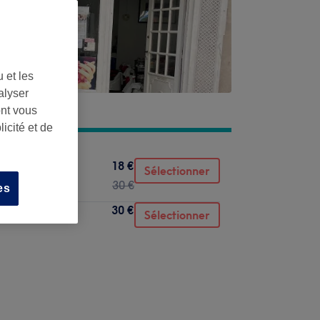
 et les
alyser
ont vous
icité et de
18 €
Sélectionner
30 €
es
30 €
nent
Sélectionner