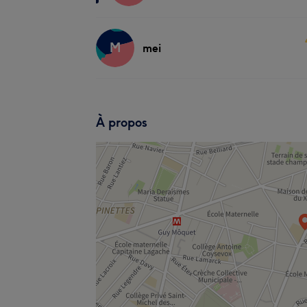
M
mei
À propos