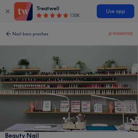
Treatwell
Use app
130K
Nail bars proches
JE M'IDENTIFIE
Beauty Nail