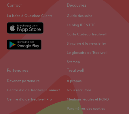
Contact
Découvrez
La boîte à Questions Clients
Guide des soins
Le blog IDENTITÉ
Carte Cadeau Treatwell
S'inscrire à la newsletter
Le glossaire de Treatwell
Sitemap
Partenaires
Treatwell
Devenez partenaire
À propos
Centre d'aide Treatwell Connect
Nous recrutons
Centre d'aide Treatwell Pro
Mentions légales et RGPD
Paramètres des cookies
© 2026 Treatwell Limited