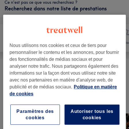
Ce n'est pas ce que vous recherchiez ?
Recherchez dans notre liste de prestations
Manucure et
Épilation
Vis
Nous utilisons nos cookies et ceux de tiers pour
Beauté des pieds
personnaliser le contenu et les annonces, pour fournir
des fonctionnalités de médias sociaux et pour
analyser notre trafic. Nous partageons également des
Épilation À La Cire Femmes
(
8
)
à partir de 9 €
informations sur la façon dont vous utilisez notre site
avec nos partenaires en matière d'analyse web, de
Épilation Visage Au Fil Femmes
(
2
)
à partir de 5 €
publicité et de médias sociaux.
Politique en matière
de cookies
Notre travail
Appuyez sur l'image pour voir plus de détails
Paramètres des
Autoriser tous les
cookies
cookies