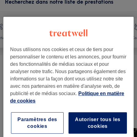
Recherchez dans notre liste de prestations
ation
Visage
Massage
Co
Nous utilisons nos cookies et ceux de tiers pour
personnaliser le contenu et les annonces, pour fournir
des fonctionnalités de médias sociaux et pour
Soins Du Visage
(
8
)
à partir de 9 €
analyser notre trafic. Nous partageons également des
informations sur la façon dont vous utilisez notre site
Beauté Du Regard
(
6
)
à partir de 10 €
avec nos partenaires en matière d'analyse web, de
publicité et de médias sociaux.
Politique en matière
Maquillage
(
1
)
25 €
de cookies
Notre travail
Paramètres des
Autoriser tous les
Appuyez sur l'image pour voir plus de détails
cookies
cookies