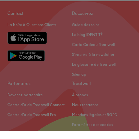
Contact
Découvrez
La boîte à Questions Clients
Guide des soins
Le blog IDENTITÉ
Carte Cadeau Treatwell
S'inscrire à la newsletter
Le glossaire de Treatwell
Sitemap
Partenaires
Treatwell
Devenez partenaire
À propos
Centre d'aide Treatwell Connect
Nous recrutons
Centre d'aide Treatwell Pro
Mentions légales et RGPD
Paramètres des cookies