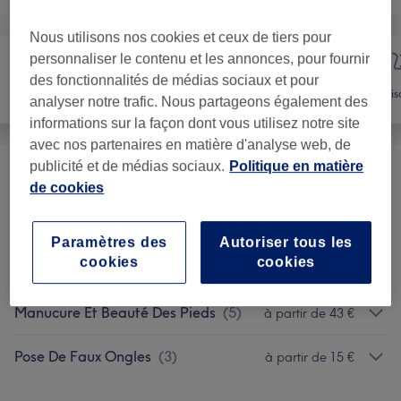
Nous utilisons nos cookies et ceux de tiers pour
personnaliser le contenu et les annonces, pour fournir
des fonctionnalités de médias sociaux et pour
Manucure et
Coiffure
Vis
analyser notre trafic. Nous partageons également des
Beauté des pieds
informations sur la façon dont vous utilisez notre site
avec nos partenaires en matière d'analyse web, de
publicité et de médias sociaux.
Politique en matière
Manucure
(
8
)
à partir de 10 €
de cookies
Nail Art Et Suppléments
(
3
)
à partir de 5 €
Paramètres des
Autoriser tous les
cookies
cookies
Beauté Des Pieds
(
7
)
à partir de 28 €
Manucure Et Beauté Des Pieds
(
5
)
à partir de 43 €
Pose De Faux Ongles
(
3
)
à partir de 15 €