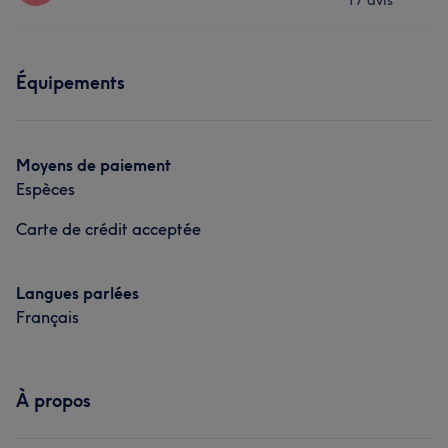
17 avis
Corps
Visage
Massage
Coiffure
Prestations
Épilation
Équipements
Visage
Manucure et Beauté des pieds
Moyens de paiement
Espèces
Carte de crédit acceptée
Langues parlées
Français
À propos