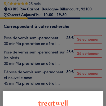
5,0
25 avis
43 BIS Rue Carnot
,
Boulogne-Billancourt
,
92100
Ouvert Aujourd'hui: 10:00 - 19:30
Correspondant à votre recherche
25 €
Pose de vernis semi-permanent
Sélectionner
30 min
Ma prestation en détail...
28 €
Pose de vernis semi-permanent sur
Sélectionner
les pieds
30 min
Ma prestation en détail...
30 €
Dépose de vernis semi-permanent
Sélectionner
et nouvelle pose
45 min
Ma prestation en détail...
Ce n'est pas ce que vous recherchiez ?
Recherchez dans notre liste de prestations