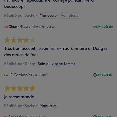
Manucure impeccable et cat eye parfait. Merci
beaucoup!
Réalisé par Sacha
•
Manucure
Voir plus...
Chuan
•
il y a environ 16 heures
Avis vérifié
Tres bon accueil, le soin est extraordinnaire et Dong a
des mains de fee.
Réalisé par Dong
•
Soin du visage femme
LE Cardinal
•
il y a 3 jours
Avis vérifié
Je recommande.
Réalisé par Sacha
•
Manucure
•
il y a 6 jours
Avis vérifié