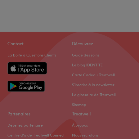
Contact
Découvrez
La boîte à Questions Clients
Guide des soins
Le blog IDENTITÉ
Carte Cadeau Treatwell
S'inscrire à la newsletter
Le glossaire de Treatwell
Sitemap
Partenaires
Treatwell
Devenez partenaire
À propos
Centre d'aide Treatwell Connect
Nous recrutons