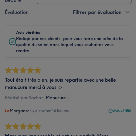
beauté
Évaluation
Filtrer par évaluation
Avis vérifiés
Rédigé par nos clients, pour vous faire une idée de la
qualité du salon dans lequel vous souhaitez vous
rendre.
Tout était très bien, je suis repartie avec une belle
manucure merci à vous ☺️
Réalisé par Sacha
•
Manucure
Morgane
•
il y a environ 16 heures
Avis vérifié