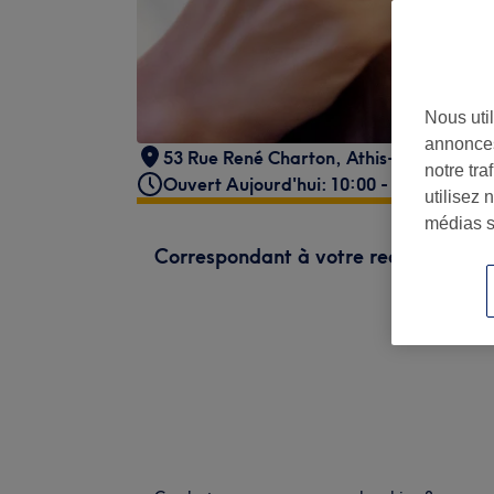
Nous util
annonces
53 Rue René Charton
,
Athis-Mons
notre tr
Ouvert Aujourd'hui: 10:00 - 20:00
utilisez 
médias s
Correspondant à votre recherche