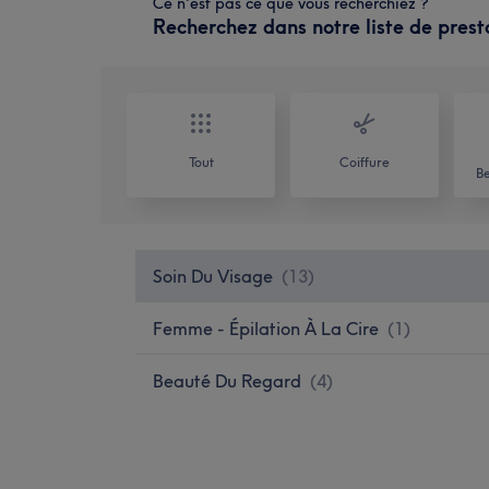
Ce n'est pas ce que vous recherchiez ?
Recherchez dans notre liste de prest
Tout
Coiffure
Be
Soin Du Visage
(
13
)
Femme - Épilation À La Cire
(
1
)
Beauté Du Regard
(
4
)