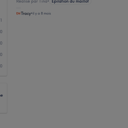
Réalisé par Tina
•
Épilation du maillot
Tracy
•
il y a 8 mois
1
0
0
0
0
ne