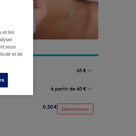
 et les
alyser
ont vous
icité et de
65 €
es
à partir de
60 €
0,50 €
Sélectionner