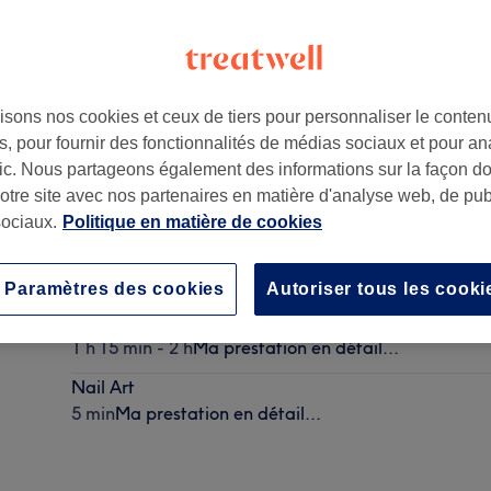
isons nos cookies et ceux de tiers pour personnaliser le contenu
, pour fournir des fonctionnalités de médias sociaux et pour an
afic. Nous partageons également des informations sur la façon d
notre site avec nos partenaires en matière d'analyse web, de publ
ociaux.
Politique en matière de cookies
Peeling
1 h 15 min
Ma prestation en détail...
Paramètres des cookies
Autoriser tous les cooki
Madérothérapie
1 h 15 min - 2 h
Ma prestation en détail...
Nail Art
5 min
Ma prestation en détail...