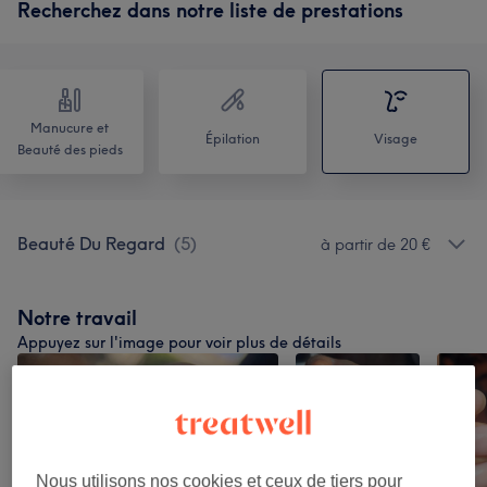
Recherchez dans notre liste de prestations
Manucure et
Épilation
Visage
Beauté des pieds
Beauté Du Regard
(
5
)
à partir de 20 €
Notre travail
Appuyez sur l'image pour voir plus de détails
Nous utilisons nos cookies et ceux de tiers pour