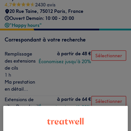
4,7
2430 avis
20 Rue Taine, 75012 Paris, France
Ouvert Demain: 10:00 - 20:00
"Happy hours"
Correspondant à votre recherche
à partir de
48 €
Remplissage
Sélectionner
des extensions
Économisez jusqu'à 20%
de cils
1 h
Ma prestation
en détail...
à partir de
64 €
Extensions de
Sélectionner
cils « Pose de cil
Économisez jusqu'à 20%
à cil »
1 h 20 min
Ma prestation