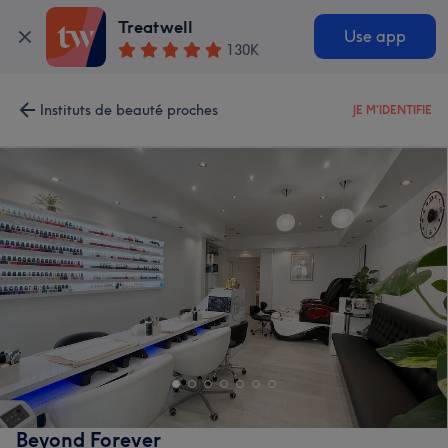
Treatwell
Use app
130K
Instituts de beauté proches
JE M'IDENTIFIE
Beyond Forever