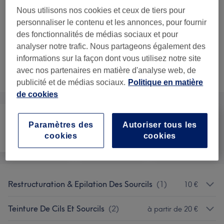
en détail...
Nous utilisons nos cookies et ceux de tiers pour
personnaliser le contenu et les annonces, pour fournir
à partir de
33 €
Beauté des pieds
des fonctionnalités de médias sociaux et pour
30 min - 1 h
Ma prestation en détail...
analyser notre trafic. Nous partageons également des
informations sur la façon dont vous utilisez notre site
Ce n'est pas ce que vous recherchiez ?
avec nos partenaires en matière d'analyse web, de
Recherchez dans notre liste de prestations
publicité et de médias sociaux.
Politique en matière
de cookies
Paramètres des
Autoriser tous les
cookies
cookies
Épilation
Visage
Massage
Restructuration & Epilation Des Sourcils
(
1
)
10 €
Teinture De Cils Et Sourcils
(
2
)
à partir de 20 €