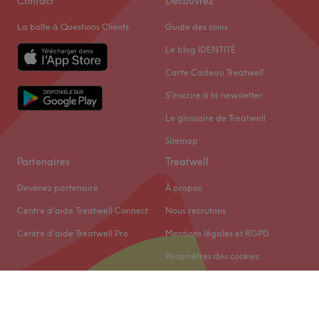
Contact
Découvrez
La boîte à Questions Clients
Guide des soins
Le blog IDENTITÉ
Carte Cadeau Treatwell
S'inscrire à la newsletter
Le glossaire de Treatwell
Sitemap
Partenaires
Treatwell
Devenez partenaire
À propos
Centre d'aide Treatwell Connect
Nous recrutons
Centre d'aide Treatwell Pro
Mentions légales et RGPD
Paramètres des cookies
© 2026 Treatwell Limited