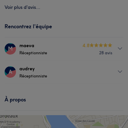
Voir plus d'avis...
Rencontrez l'équipe
maeva
4.8
M
Réceptionniste
28 avis
Prestations
audrey
A
Réceptionniste
Visage
Massage
Épilation
Prestations
À propos
Massage
Épilation