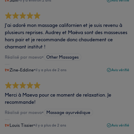
Sam
•
il y a environ 2 ans
Avis vérifié
J'ai adoré mon massage californien et je suis revenu à
plusieurs reprises. Audrey et Maëva sont des masseuses
hors pair et je recommande donc chaudement ce
charmant institut !
Réalisé par maeva
•
Other Massages
Zine-Eddine
•
il y a plus de 2 ans
Avis vérifié
Merci à Maeva pour ce moment de relaxation. Je
recommande!
Réalisé par maeva
•
Massage ayurvédique
Louis Tissier
•
il y a plus de 2 ans
Avis vérifié