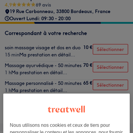
4,9
69 avis
19 Rue Carbonneau, 33800 Bordeaux, France
Ouvert Lundi: 09:30 - 20:00
Correspondant à votre recherche
10 €
soin massage visage et dos en duo
Sélectionner
15 min
Ma prestation en détail...
70 €
Massage ayurvédique - 50 minutes
Sélectionner
1 h
Ma prestation en détail...
65 €
Massage personnalisé - 50 minutes
Sélectionner
1 h
Ma prestation en détail...
Ce n'est pas ce que vous recherchiez ?
Recherchez dans notre liste de prestations
Nous utilisons nos cookies et ceux de tiers pour
personnaliser le contenu et les annonces, pour fournir