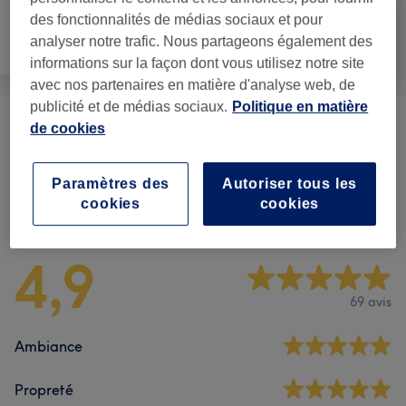
des fonctionnalités de médias sociaux et pour
analyser notre trafic. Nous partageons également des
Épilation
Visage
Massage
informations sur la façon dont vous utilisez notre site
avec nos partenaires en matière d'analyse web, de
publicité et de médias sociaux.
Politique en matière
de cookies
Massages
(
10
)
à partir de 10 €
Paramètres des
Autoriser tous les
Avis sur l'établissement
cookies
cookies
4,9
69 avis
Ambiance
Propreté