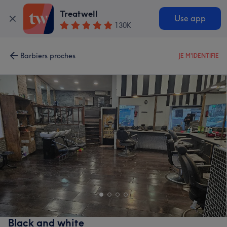
Treatwell
Use app
130K
Barbiers proches
JE M'IDENTIFIE
Black and white