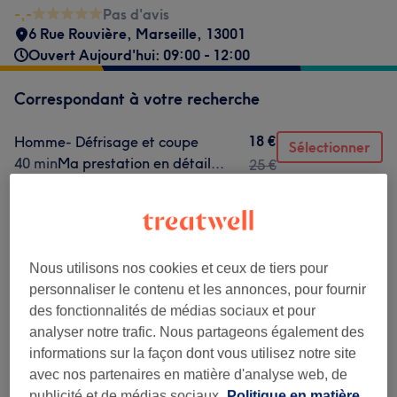
-,-
Pas d'avis
6 Rue Rouvière
,
Marseille
,
13001
Ouvert Aujourd'hui: 09:00 - 12:00
Correspondant à votre recherche
18 €
Homme- Défrisage et coupe
Sélectionner
40 min
Ma prestation en détail...
25 €
30 €
Homme - Coloration et coupe
Sélectionner
1 h 20 min
Ma prestation en détail...
35 €
10 €
Homme - Coupe cheveux courts
Sélectionner
Nous utilisons nos cookies et ceux de tiers pour
20 min
Ma prestation en détail...
personnaliser le contenu et les annonces, pour fournir
des fonctionnalités de médias sociaux et pour
Ce n'est pas ce que vous recherchiez ?
analyser notre trafic. Nous partageons également des
Recherchez dans notre liste de prestations
informations sur la façon dont vous utilisez notre site
avec nos partenaires en matière d'analyse web, de
publicité et de médias sociaux.
Politique en matière