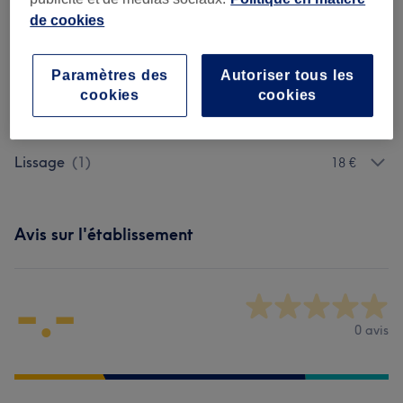
Homme - Coupe De Cheveux Et
à partir de 5 €
de cookies
Barbier
(
7
)
Enfant - Coupe De Cheveux Et Coiffure
(
1
)
8 €
Paramètres des
Autoriser tous les
cookies
cookies
Coloration
(
1
)
30 €
Lissage
(
1
)
18 €
Avis sur l'établissement
-.-
0 avis