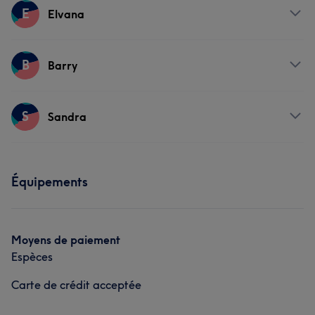
Prestations
E
Elvana
Coiffure
Prestations
B
Barry
Coiffure
Prestations
S
Sandra
Coiffure
Prestations
Équipements
Coiffure
Moyens de paiement
Espèces
Carte de crédit acceptée