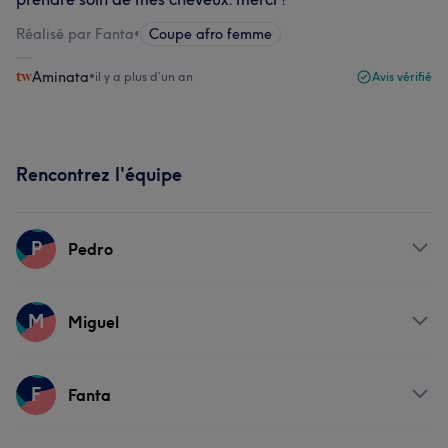
Réalisé par Fanta
•
Coupe afro femme
Aminata
•
il y a plus d’un an
Avis vérifié
Rencontrez l'équipe
P
Pedro
Prestations
M
Miguel
Coiffure
Prestations
F
Fanta
Coiffure