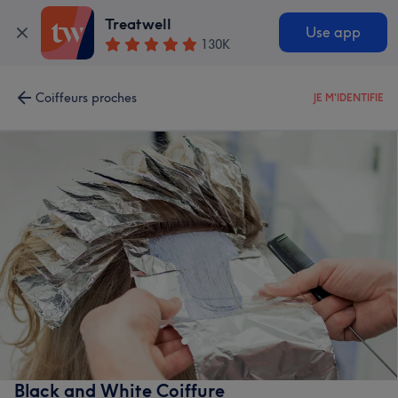
Treatwell
Use app
130K
Coiffeurs proches
JE M'IDENTIFIE
Black and White Coiffure