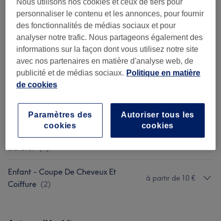
Nous utilisons nos cookies et ceux de tiers pour
Soin Des Cheveux Et Du Cuir
personnaliser le contenu et les annonces, pour fournir
à partir de 5 €
des fonctionnalités de médias sociaux et pour
Chevelu
(
7
)
analyser notre trafic. Nous partageons également des
informations sur la façon dont vous utilisez notre site
Femme - Coupe De Cheveux Et
à partir de 8 €
avec nos partenaires en matière d'analyse web, de
Coiffure
(
11
)
publicité et de médias sociaux.
Politique en matière
de cookies
Coloration
(
2
)
à partir de 61 €
Lissage
(
5
)
à partir de 75 €
Paramètres des
Autoriser tous les
cookies
cookies
Homme - Coupe De Cheveux Et
à partir de 8 €
Barbier
(
9
)
Enfant - Coupe De Cheveux Et
à partir de 10 €
Coiffure
(
2
)