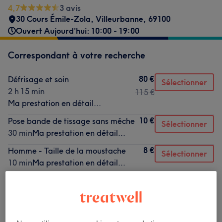
4,7
3 avis
30 Cours Émile-Zola
,
Villeurbanne
,
69100
Ouvert Aujourd'hui: 10:00 - 19:00
Correspondant à votre recherche
80 €
Défrisage et soin
Sélectionner
2 h 15 min
115 €
Ma prestation en détail...
10 €
Pose bande de tissage sans méche
Sélectionner
30 min
Ma prestation en détail...
8 €
Homme - Taille de la moustache
Sélectionner
10 min
Ma prestation en détail...
Ce n'est pas ce que vous recherchiez ?
Recherchez dans notre liste de prestations