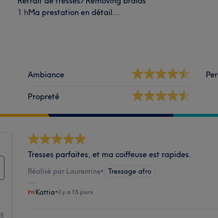
Retrait de tresses/ Removing braids
1 h
Ma prestation en détail...
Ambiance
Per
Propreté
Tresses parfaites, et ma coiffeuse est rapides.
Réalisé par Laurentine
•
Tressage afro
Kattia
•
il y a 15 jours
95