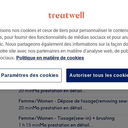
isons nos cookies et ceux de tiers pour personnaliser le contenu
, pour fournir des fonctionnalités de médias sociaux et pour an
afic. Nous partageons également des informations sur la façon d
notre site avec nos partenaires en matière d'analyse web, de publ
ociaux.
Politique en matière de cookies
Femme/Women - Tissage (sew-in)
1 h
Ma prestation en détail...
Paramètres des cookies
Autoriser tous les cooki
Femme/Women - Ligne de tissage (line of sew-in)
20 min
Ma prestation en détail...
Femme/Women - Dépose de tissage(removing sew-
20 min
Ma prestation en détail...
Femme/Women - Tissage(sew-in) + brushing
1 h 15 min
Ma prestation en détail...