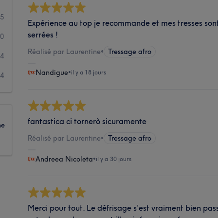
45
Expérience au top je recommande et mes tresses sont
serrées !
10
Réalisé par Laurentine
•
Tressage afro
4
Nandigue
•
il y a 18 jours
4
fantastica ci tornerò sicuramente
ne
Réalisé par Laurentine
•
Tressage afro
Andreea Nicoleta
•
il y a 30 jours
Merci pour tout. Le défrisage s’est vraiment bien pass