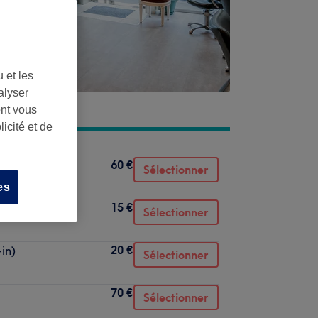
 et les
alyser
ont vous
icité et de
60 €
Sélectionner
es
15 €
Sélectionner
20 €
in)
Sélectionner
70 €
Sélectionner