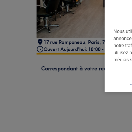
Nous util
annonces
17 rue Ramponeau
,
Paris
,
75020
notre tr
Ouvert Aujourd'hui: 10:00 - 19:00
utilisez 
médias s
Correspondant à votre recherche