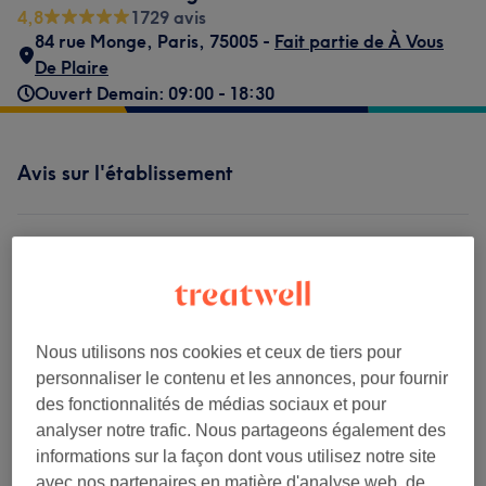
4,8
1729 avis
84 rue Monge
,
Paris
,
75005 -
Fait partie de À Vous
De Plaire
Ouvert Demain: 09:00 - 18:30
Avis sur l'établissement
4,8
1729 avis
Ambiance
Nous utilisons nos cookies et ceux de tiers pour
personnaliser le contenu et les annonces, pour fournir
Propreté
des fonctionnalités de médias sociaux et pour
analyser notre trafic. Nous partageons également des
Personnel
informations sur la façon dont vous utilisez notre site
avec nos partenaires en matière d'analyse web, de