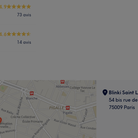
4.9
73 avis
4.6
14 avis
Blinki Saint 
54 bis rue de
75009 Paris