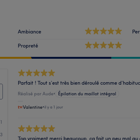
Ambiance
Per
Propreté
Parfait ! Tout s’est très bien déroulé comme d’habitu
Réalisé par Aude
•
Épilation du maillot intégral
Valentine
•
il y a 1 jour
01
83
Top vraiment merci beaucoup, ça fait un peu mal au 