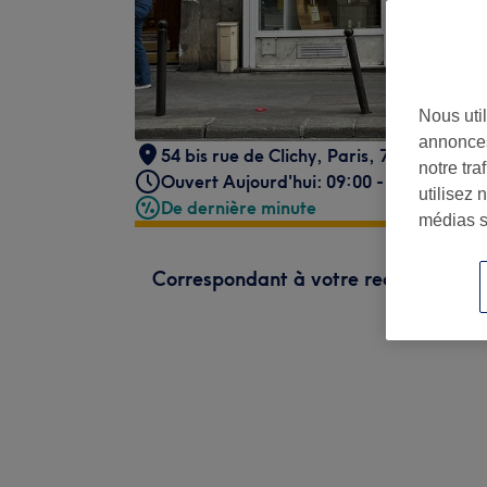
Nous util
annonces
54 bis rue de Clichy
,
Paris
,
75009 -
Fait 
notre tr
Ouvert Aujourd'hui: 09:00 - 18:00
utilisez 
De dernière minute
médias s
Correspondant à votre recherche