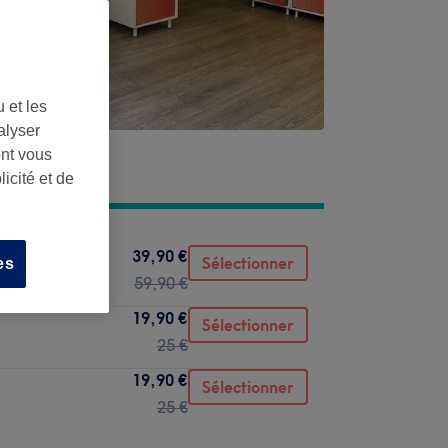
 et les
alyser
ont vous
icité et de
39,90 €
Sélectionner
es
59,90 €
19,90 €
Sélectionner
25 €
19,90 €
Sélectionner
25 €