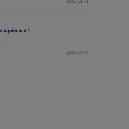
Avis vérifié
ble également !
...
Avis vérifié