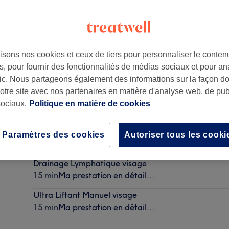
isons nos cookies et ceux de tiers pour personnaliser le contenu
, pour fournir des fonctionnalités de médias sociaux et pour an
partie de À Vous De Plaire
afic. Nous partageons également des informations sur la façon d
notre site avec nos partenaires en matière d'analyse web, de publ
ociaux.
Politique en matière de cookies
Drainage lymphatique (30min)
Paramètres des cookies
Autoriser tous les cooki
30 min
Ma prestation en détail...
Drainage Lymphatique visage
15 min
Ma prestation en détail...
Ultra Liftant Manuel visage
15 min
Ma prestation en détail...