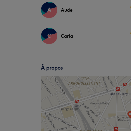
A
Aude
C
Carla
À propos