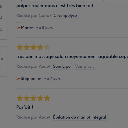
palper rouler mais c’est très bien fait
28
Réalisé par Carla
•
Cryolipolyse
14
Marie
•
il y a 5 jours
13
très bon massage salon moyennement agréable cep
ne
Réalisé par Aude
•
Soin Lipo
Voir plus...
Stephanie
•
il y a 7 jours
Parfait !
Réalisé par Aude
•
Épilation du maillot intégral