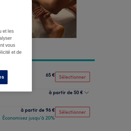
 et les
alyser
ont vous
icité et de
65 €
Sélectionner
es
à partir de
50 €
à partir de
96 €
Sélectionner
Économisez jusqu'à 20%