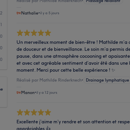
Réalisé par Mathilde Rinderknech
•
Massage relaxant
42
Nathalie
•
il y a 5 jours
1
0
Un merveilleux moment de bien-être ! Mathilde m’a 
0
de douceur et de bienveillance. Le soin m’a permis de
pause, dans une atmosphère cocooning et apaisante. 
0
et avec cet agréable sentiment d’avoir été dans une 
moment. Merci pour cette belle expérience ! ✨
Réalisé par Mathilde Rinderknech
•
Drainage lymphatique
ne
Manon
•
il y a 12 jours
Excellente j’aime m’y rendre et son attention et resp
appréciables 👍