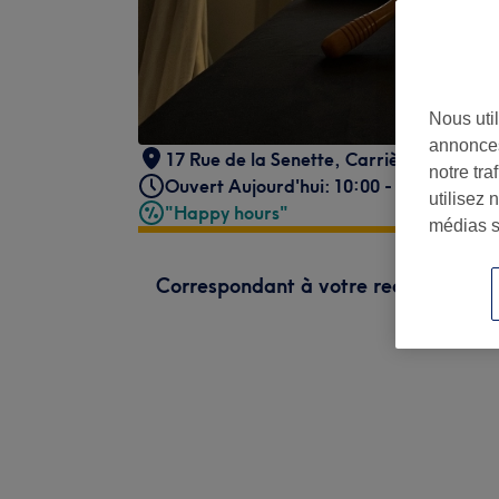
Nous util
annonces
17 Rue de la Senette
,
Carrières-sous-Po
notre tr
Ouvert Aujourd'hui: 10:00 - 19:30
utilisez 
"Happy hours"
médias s
Correspondant à votre recherche