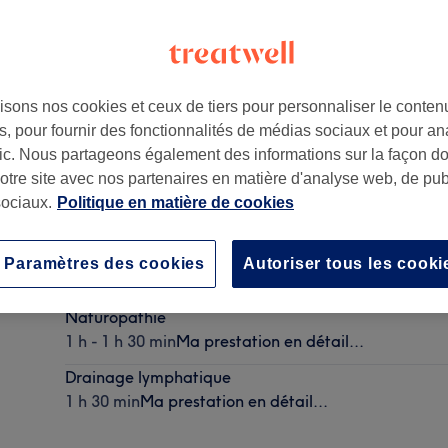
isons nos cookies et ceux de tiers pour personnaliser le contenu
, pour fournir des fonctionnalités de médias sociaux et pour an
issy
,
78955
afic. Nous partageons également des informations sur la façon d
notre site avec nos partenaires en matière d'analyse web, de publ
ociaux.
Politique en matière de cookies
Massage du corps relaxant - Californien
Paramètres des cookies
Autoriser tous les cooki
1 h
Ma prestation en détail...
Naturopathie
1 h - 1 h 30 min
Ma prestation en détail...
Drainage lymphatique
1 h 30 min
Ma prestation en détail...