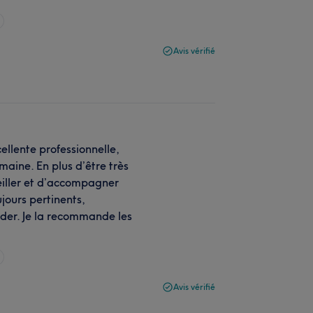
Avis vérifié
llente professionnelle,
aine. En plus d’être très
eiller et d’accompagner
jours pertinents,
ider. Je la recommande les
Avis vérifié