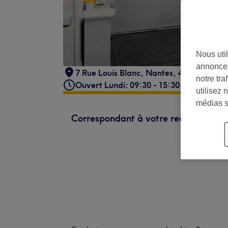
Nous util
annonces
7 Rue Louis Blanc
,
Nantes
,
44200
notre tr
Ouvert Lundi: 09:30 - 15:30
utilisez 
médias s
Correspondant à votre recherche