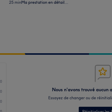
25 min
Ma prestation en détail...
0
Nous n'avons trouvé aucun a
0
Essayez de changer ou de réinitialis
0
Réinitialiser les f
0