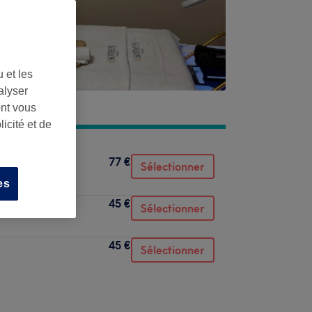
 et les
alyser
ont vous
icité et de
77 €
Sélectionner
es
45 €
Sélectionner
45 €
Sélectionner