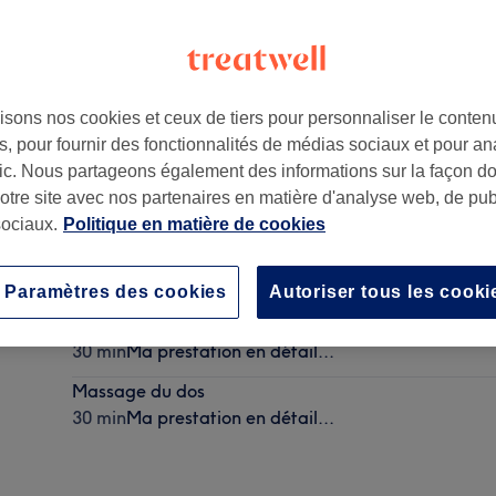
isons nos cookies et ceux de tiers pour personnaliser le contenu
, pour fournir des fonctionnalités de médias sociaux et pour an
afic. Nous partageons également des informations sur la façon d
notre site avec nos partenaires en matière d'analyse web, de publ
ociaux.
Politique en matière de cookies
Massage du corps et soin évasion au choix
1 h
Ma prestation en détail...
Paramètres des cookies
Autoriser tous les cooki
Massage du dos
30 min
Ma prestation en détail...
Massage du dos
30 min
Ma prestation en détail...