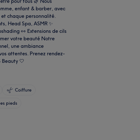
-être pour tous 🌿 Nous
homme, enfant & barber, avec
 et chaque personnalité.
xants, Head Spa, ASMR ✨
roshading 👀 Extensions de cils
limer votre beauté Notre
ionnel, une ambiance
 vos attentes. Prenez rendez-
S Beauty 🤍
Coiffure
es pieds