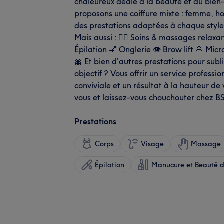
chaleureux dédié à la beauté et au bien
proposons une coiffure mixte : femme, 
des prestations adaptées à chaque style
Mais aussi : 💆‍♀️ Soins & massages rela
Épilation 💅 Onglerie 👁️ Brow lift 🌸 Mic
🎀 Et bien d’autres prestations pour sub
objectif ? Vous offrir un service profess
conviviale et un résultat à la hauteur de
vous et laissez-vous chouchouter chez B
Prestations
Corps
Visage
Massage
Épilation
Manucure et Beauté d