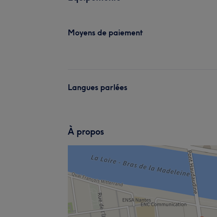
Moyens de paiement
Langues parlées
À propos