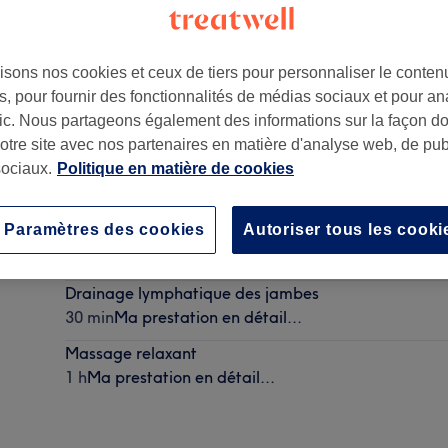
isons nos cookies et ceux de tiers pour personnaliser le contenu
, pour fournir des fonctionnalités de médias sociaux et pour an
afic. Nous partageons également des informations sur la façon d
notre site avec nos partenaires en matière d'analyse web, de publ
ociaux.
Politique en matière de cookies
Paramètres des cookies
Autoriser tous les cooki
Massage du visage Detox
30 min
Ma prestation en détail...
Drainage lymphatique des jambes
30 min
Ma prestation en détail...
Massage relaxant
1 h
Ma prestation en détail...