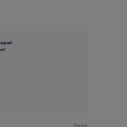
osquet
uet
i
Fermé