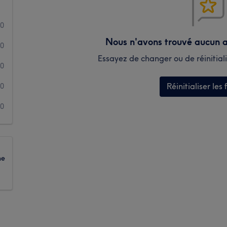
0
Nous n'avons trouvé aucun a
0
Essayez de changer ou de réinitialis
0
Réinitialiser les f
0
0
ne