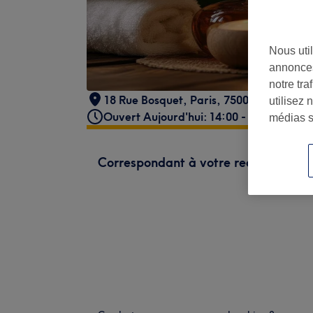
Nous util
annonces
notre tr
18 Rue Bosquet
,
Paris
,
75007
utilisez 
Ouvert Aujourd'hui: 14:00 - 16:00
médias s
Correspondant à votre recherche