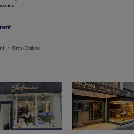
omazone.
ement
nt
Gros-Caillou
>