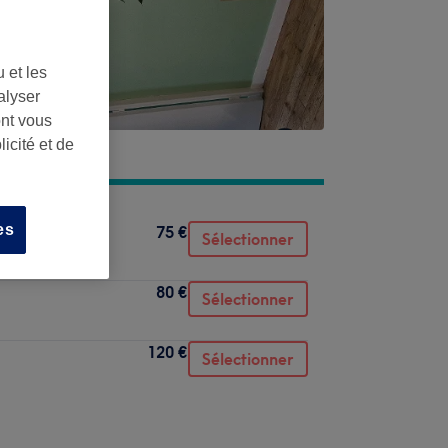
 et les
alyser
ont vous
icité et de
es
75 €
Sélectionner
80 €
Sélectionner
120 €
Sélectionner