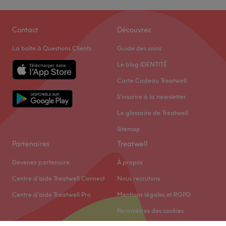
Contact
Découvrez
La boîte à Questions Clients
Guide des soins
Le blog IDENTITÉ
Carte Cadeau Treatwell
S'inscrire à la newsletter
Le glossaire de Treatwell
Sitemap
Partenaires
Treatwell
Devenez partenaire
À propos
Centre d'aide Treatwell Connect
Nous recrutons
Centre d'aide Treatwell Pro
Mentions légales et RGPD
Paramètres des cookies