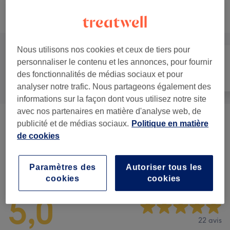
Ce n'est pas ce que vous recherchiez ?
Recherchez dans notre liste de prestations
Nous utilisons nos cookies et ceux de tiers pour
personnaliser le contenu et les annonces, pour fournir
des fonctionnalités de médias sociaux et pour
Tout
Visage
Corps
analyser notre trafic. Nous partageons également des
informations sur la façon dont vous utilisez notre site
avec nos partenaires en matière d'analyse web, de
Soin Du Visage
(
11
)
publicité et de médias sociaux.
Politique en matière
à partir de 38 €
de cookies
Avis sur l'établissement
Paramètres des
Autoriser tous les
cookies
cookies
5,0
22 avis