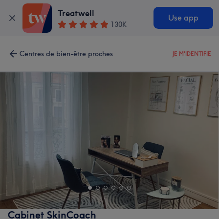
Treatwell
Use app
130K
Centres de bien-être proches
JE M'IDENTIFIE
Cabinet SkinCoach