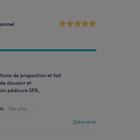
sonnel
orce de proposition et fait
ande douceur et
Soin pédicure SPA,
ds
Voir plus...
Avis vérifié