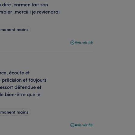
 a dire ,carmen fait son
ler ,merciiii je reviendrai
ermanent mains
Avis vérifié
nce, écoute et
 précision et toujours
ressort détendue et
de bien-être que je
ermanent mains
Avis vérifié