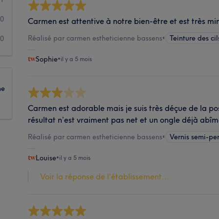
0
Carmen est attentive à notre bien-être et est très 
Réalisé par carmen estheticienne bassens
•
Teinture des cil
0
Sophie
•
il y a 5 mois
ne
Carmen est adorable mais je suis très déçue de la p
résultat n’est vraiment pas net et un ongle déjà abî
Réalisé par carmen estheticienne bassens
•
Vernis semi-p
Louise
•
il y a 5 mois
Voir la réponse de l'établissement...