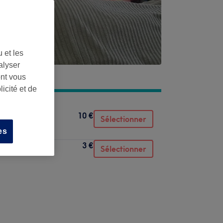
 et les
alyser
ont vous
icité et de
10 €
Sélectionner
es
3 €
Sélectionner