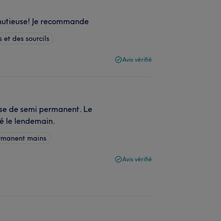
minutieuse! Je recommande
s et des sourcils
Avis vérifié
ose de semi permanent. Le
mé le lendemain.
ermanent mains
Avis vérifié