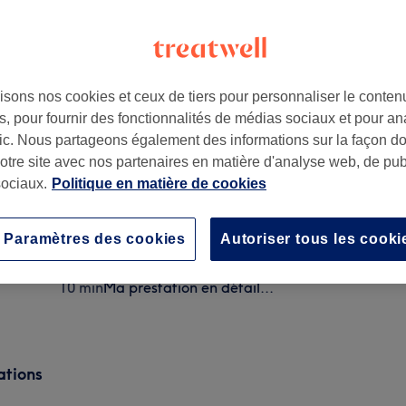
isons nos cookies et ceux de tiers pour personnaliser le contenu
, pour fournir des fonctionnalités de médias sociaux et pour an
ac
,
33270
afic. Nous partageons également des informations sur la façon d
notre site avec nos partenaires en matière d'analyse web, de publ
ociaux.
Politique en matière de cookies
Teinture des sourcils
20 min
Ma prestation en détail...
Paramètres des cookies
Autoriser tous les cooki
Réparation d'un ongle cassé
10 min
Ma prestation en détail...
ations