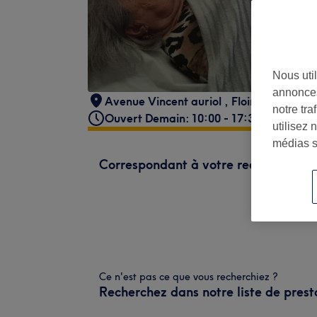
Nous util
annonces
Avenue Vincent auriol
,
Floirac 33
,
floir
notre tr
Ouvert Demain: 10:00 - 17:30
utilisez 
médias s
Correspondant à votre recherche
Ce n'est pas ce que vous recherchiez ?
Recherchez dans notre liste de prest