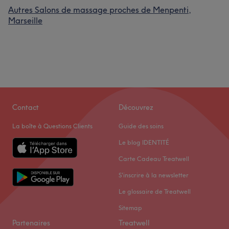
Autres Salons de massage proches de Menpenti,
Marseille
Contact
Découvrez
La boîte à Questions Clients
Guide des soins
Le blog IDENTITÉ
Carte Cadeau Treatwell
S'inscrire à la newsletter
Le glossaire de Treatwell
Sitemap
Partenaires
Treatwell