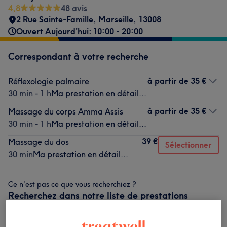
4,8
48 avis
2 Rue Sainte-Famille
,
Marseille
,
13008
Ouvert Aujourd'hui: 10:00 - 20:00
Correspondant à votre recherche
à partir de
35 €
Réflexologie palmaire
30 min - 1 h
Ma prestation en détail...
à partir de
35 €
Massage du corps Amma Assis
30 min - 1 h
Ma prestation en détail...
39 €
Massage du dos
Sélectionner
30 min
Ma prestation en détail...
Ce n'est pas ce que vous recherchiez ?
Recherchez dans notre liste de prestations