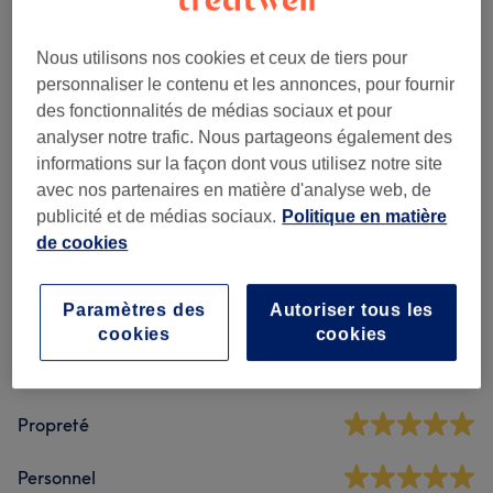
Massages Intemporels
(
4
)
à partir de 39 €
Réflexologie Et Massage Assis
(
2
)
Nous utilisons nos cookies et ceux de tiers pour
à partir de 35 €
personnaliser le contenu et les annonces, pour fournir
des fonctionnalités de médias sociaux et pour
Massages D'Exceptions
(
3
)
à partir de 80 €
analyser notre trafic. Nous partageons également des
informations sur la façon dont vous utilisez notre site
avec nos partenaires en matière d'analyse web, de
Avis sur l'établissement
publicité et de médias sociaux.
Politique en matière
de cookies
4,8
Paramètres des
Autoriser tous les
48 avis
cookies
cookies
Ambiance
Propreté
Personnel