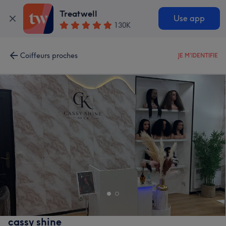
Treatwell
Use app
130K
Coiffeurs proches
JE M'IDENTIFIE
cassy shine