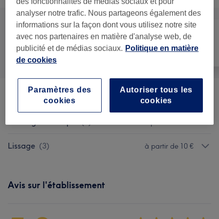
des fonctionnalités de médias sociaux et pour
analyser notre trafic. Nous partageons également des
informations sur la façon dont vous utilisez notre site
avec nos partenaires en matière d'analyse web, de
publicité et de médias sociaux.
Politique en matière
Tout
Coiffure
Massage
de cookies
Paramètres des
Autoriser tous les
Blanchiment Dentaire
(
1
)
à partir de 30 €
cookies
cookies
Massage Classique
(
1
)
à partir de 30 €
Lissage
(
3
)
à partir de 10 €
Avis sur l'établissement