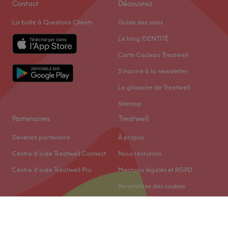
Contact
Découvrez
La boîte à Questions Clients
Guide des soins
Le blog IDENTITÉ
Carte Cadeau Treatwell
S'inscrire à la newsletter
Le glossaire de Treatwell
Sitemap
Partenaires
Treatwell
Devenez partenaire
À propos
Centre d'aide Treatwell Connect
Nous recrutons
Centre d'aide Treatwell Pro
Mentions légales et RGPD
Paramètres des cookies
© 2026 Treatwell Limited