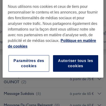
Nous utilisons nos cookies et ceux de tiers pour
Ce n'est pas ce que vous recherchiez ?
personnaliser le contenu et les annonces, pour fournir
Recherchez dans notre liste de prestations
des fonctionnalités de médias sociaux et pour
analyser notre trafic. Nous partageons également des
informations sur la façon dont vous utilisez notre site
avec nos partenaires en matière d'analyse web, de
publicité et de médias sociaux.
Politique en matière
age
Massage
Corps
Mieux
de cookies
Paramètres des
Autoriser tous les
Soin Corps GUINOT
(
1
)
à partir de 75 €
cookies
cookies
Soin Corps Minceur Et Fermeté
à partir de 75 €
GUINOT
(
2
)
Massage Suédois
(
6
)
à partir de 65 €
Massage Du Corps Relaxant
(
6
)
à partir de 60 €