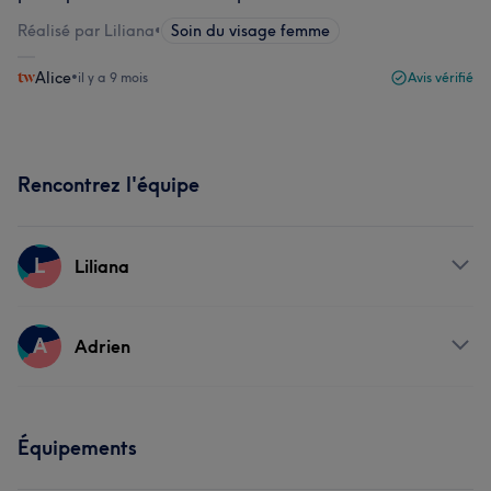
Réalisé par Liliana
•
Soin du visage femme
Alice
•
il y a 9 mois
Avis vérifié
Rencontrez l'équipe
L
Liliana
Prestations
A
Adrien
Corps
Visage
Massage
Prestations
Mieux-être
Manucure et Beauté des pieds
Équipements
Visage
Massage
Mieux-être