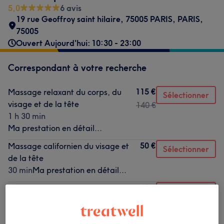
5,0
6 avis
19 rue Geoffroy saint hilaire, 75005 PARIS
,
PARIS
,
75005
Ouvert Aujourd'hui: 10:30 - 23:00
Correspondant à votre recherche
115 €
Massage relaxant du corps, du
Sélectionner
visage et de la tête
140 €
1 h 30 min
Ma prestation en détail...
50 €
Massage californien du visage et
Sélectionner
de la tête
30 min
Ma prestation en détail...
60 €
Massage relaxant du visage et de
Sélectionner
la tête
45 min
Ma prestation en détail...