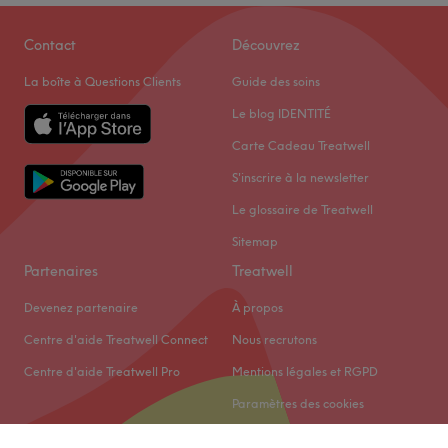
Contact
Découvrez
La boîte à Questions Clients
Guide des soins
Le blog IDENTITÉ
Carte Cadeau Treatwell
S'inscrire à la newsletter
Le glossaire de Treatwell
Sitemap
Partenaires
Treatwell
Devenez partenaire
À propos
Centre d'aide Treatwell Connect
Nous recrutons
Centre d'aide Treatwell Pro
Mentions légales et RGPD
Paramètres des cookies