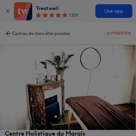
Treatwell
Use app
130K
Centres de bien-être proches
JE M'IDENTIFIE
Centre Holistique du Marais