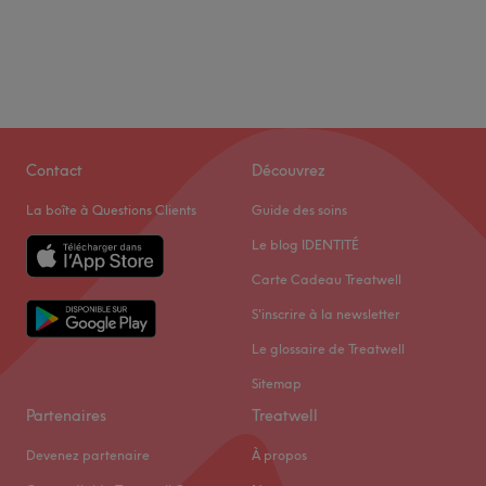
Contact
Découvrez
La boîte à Questions Clients
Guide des soins
Le blog IDENTITÉ
Carte Cadeau Treatwell
S'inscrire à la newsletter
Le glossaire de Treatwell
Sitemap
Partenaires
Treatwell
Devenez partenaire
À propos