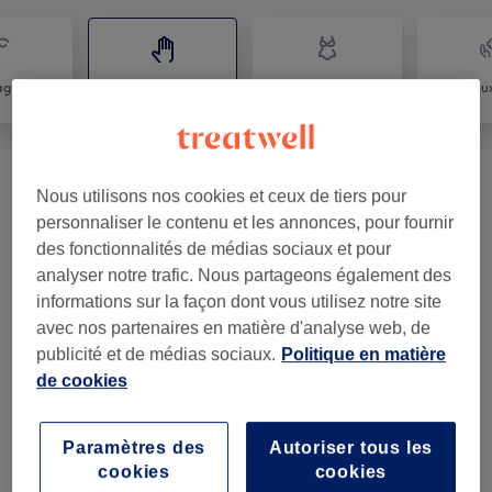
age
Massage
Corps
Mieux
Soins Du Corps 🌿
(
5
)
à partir de 50 €
Nous utilisons nos cookies et ceux de tiers pour
personnaliser le contenu et les annonces, pour fournir
Soins Tête Et Visage 🌸
(
1
)
à partir de 90 €
des fonctionnalités de médias sociaux et pour
analyser notre trafic. Nous partageons également des
Soins Energétiques
(
1
)
à partir de 90 €
informations sur la façon dont vous utilisez notre site
avec nos partenaires en matière d'analyse web, de
publicité et de médias sociaux.
Politique en matière
Notre travail
de cookies
Appuyez sur l'image pour voir plus de détails
Paramètres des
Autoriser tous les
cookies
cookies